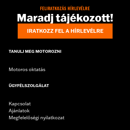
In the Box:
2 tie down brackets, installation hardware,
FELIRATKOZÁS HÍRLEVÉLRE
installation instructions
Maradj tájékozott!
IRATKOZZ FEL A HÍRLEVÉLRE
TANULJ MEG MOTOROZNI
Motoros oktatás
ÜGYFÉLSZOLGÁLAT
Kapcsolat
Ajánlatok
Megfelelőségi nyilatkozat