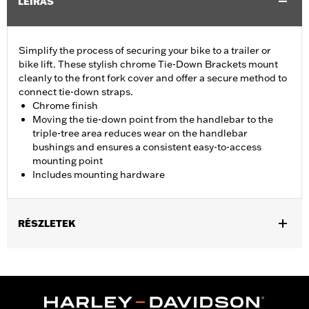
LEÍRÁS
Simplify the process of securing your bike to a trailer or
bike lift. These stylish chrome Tie-Down Brackets mount
cleanly to the front fork cover and offer a secure method to
connect tie-down straps.
Chrome finish
Moving the tie-down point from the handlebar to the
triple-tree area reduces wear on the handlebar
bushings and ensures a consistent easy-to-access
mounting point
Includes mounting hardware
RÉSZLETEK
Fits '23-later FLHXSE, '24-later FLHX, '25-later FLHXU and '26-
later FLHXL, FLHXLSE and FLHXSTSE models.
Installation Instructions
Sold In Units:
Pair