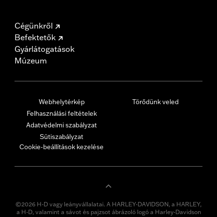
Cégünkről
Befektetők
Gyárlátogatások
Múzeum
Webhelytérkép
Törődünk veled
Felhasználási feltételek
Adatvédelmi szabályzat
Sütiszabályzat
Cookie-beállítások kezelése
©2026 H-D vagy leányvállalatai. A HARLEY-DAVIDSON, a HARLEY,
a H-D, valamint a sávot és pajzsot ábrázoló logó a Harley-Davidson