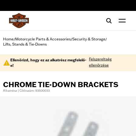
web accessibility
Home
Motorcycle Parts & Accessories
Security & Storage
/
/
/
Lifts, Stands & Tie-Downs
Felszereltség
Ellenőrizd, hogy ez az alkatrész megfelelő-
ellenőrzése
e!
CHROME TIE-DOWN BRACKETS
Alkatrész | Cikkszám: 93500033