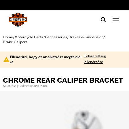
web accessibility
Home
Motorcycle Parts & Accessories
Brakes & Suspension
/
/
/
Brake Calipers
Felszereltség
Ellenőrizd, hogy ez az alkatrész megfelelő-
ellenőrzése
e!
CHROME REAR CALIPER BRACKET
Alkatrész | Cikkszám: 42002-08