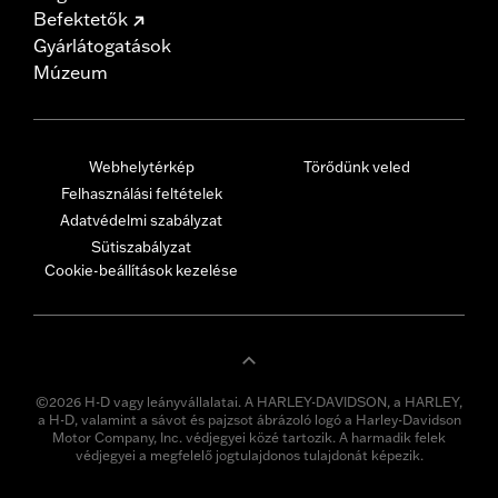
Befektetők
Gyárlátogatások
Múzeum
Webhelytérkép
Törődünk veled
Felhasználási feltételek
Adatvédelmi szabályzat
Sütiszabályzat
Cookie-beállítások kezelése
©2026 H-D vagy leányvállalatai. A HARLEY-DAVIDSON, a HARLEY,
a H-D, valamint a sávot és pajzsot ábrázoló logó a Harley-Davidson
Motor Company, Inc. védjegyei közé tartozik. A harmadik felek
védjegyei a megfelelő jogtulajdonos tulajdonát képezik.