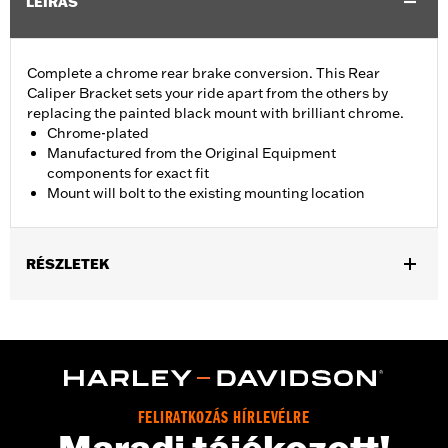
LEÍRÁS
Complete a chrome rear brake conversion. This Rear
Caliper Bracket sets your ride apart from the others by
replacing the painted black mount with brilliant chrome.
Chrome-plated
Manufactured from the Original Equipment
components for exact fit
Mount will bolt to the existing mounting location
RÉSZLETEK
Fits '08-'17 Dyna® models.
Installation Instructions
Position On Bike:
Rear
Sold In Units:
Each
In the Box:
Mounting bracket only
FELIRATKOZÁS HÍRLEVÉLRE
WARRANTY:
1 year limited warranty – Go to
www.h-