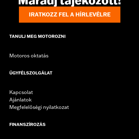
Maradj tájékozott!
d.com/warranty
for full details
IRATKOZZ FEL A HÍRLEVÉLRE
TANULJ MEG MOTOROZNI
Motoros oktatás
ÜGYFÉLSZOLGÁLAT
Kapcsolat
Ajánlatok
Megfelelőségi nyilatkozat
FINANSZÍROZÁS