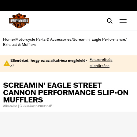
web accessibility
Home
Motorcycle Parts & Accessories
Screamin' Eagle Performance
/
/
/
Exhaust & Mufflers
Felszereltség
Ellenőrizd, hogy ez az alkatrész megfelelő-
ellenőrzése
e!
SCREAMIN’ EAGLE STREET
CANNON PERFORMANCE SLIP-ON
MUFFLERS
Alkatrész | Cikkszám: 64900554B