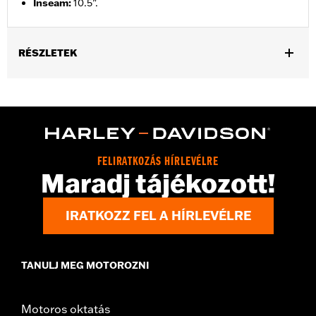
Inseam
:
10.5”.
RÉSZLETEK
Gender:
Men
Functional Features:
Pockets
WARRANTY:
2 year limited warranty – Go to
www.h-
d.com/warranty
for full details
Origin:
Imported
FELIRATKOZÁS HÍRLEVÉLRE
Maradj tájékozott!
IRATKOZZ FEL A HÍRLEVÉLRE
TANULJ MEG MOTOROZNI
Motoros oktatás