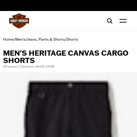
web accessibility
Home
Men's
Jeans, Pants & Shorts
Shorts
/
/
/
MEN'S HERITAGE CANVAS CARGO
SHORTS
Alkatrész | Cikkszám: 96476-25VM