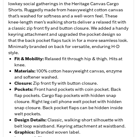
lowkey social gatherings in the Heritage Canvas Cargo
Shorts. Ruggedly made from heavyweight cotton canvas
that’s washed for softness and a well-worn feel. These
knee-length men’s walking shorts deliver a relaxed fit with
a classic zip front fly and button closure. We added a handy
keyring attachment and upgraded the pocket design so
that the back pocket flaps tuck in for a more seamless look.
Minimally branded on back for versatile, enduring H-D
style.
Fit & Mobility
:
Relaxed fit through hip & thigh. Hits at
knee.
Materials
:
100% cotton heavyweight canvas, enzyme
and softener washed.
Closure
:
Zip front fly with button closure.
Pockets
:
Front hand pockets with coin pocket. Back
flap pockets. Cargo flap pockets with hidden snap
closure. Right leg cell phone welt pocket with hidden
snap closure. Back pocket flaps can be hidden inside
welt pockets.
Design Details
:
Classic, walking-short silhouette with
belt loop waistband. Keyring attachment at waistband.
Graphics
:
Branded woven label.