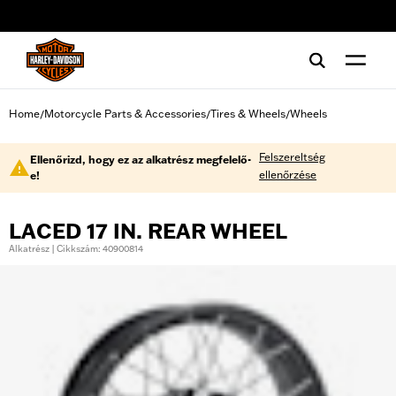
web accessibility
Home
Motorcycle Parts & Accessories
Tires & Wheels
Wheels
/
/
/
Felszereltség
Ellenőrizd, hogy ez az alkatrész megfelelő-
ellenőrzése
e!
LACED 17 IN. REAR WHEEL
Alkatrész | Cikkszám: 40900814