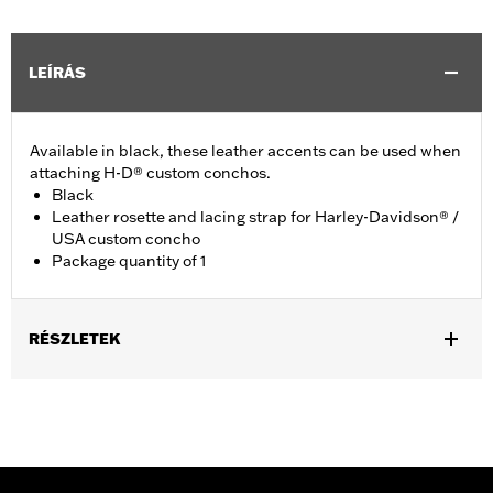
LEÍRÁS
Available in black, these leather accents can be used when
attaching H-D® custom conchos.
Black
Leather rosette and lacing strap for Harley-Davidson® /
USA custom concho
Package quantity of 1
RÉSZLETEK
Universal fitment.
Installation Instructions
Water Resistant:
No
Sold Separately:
Conchos