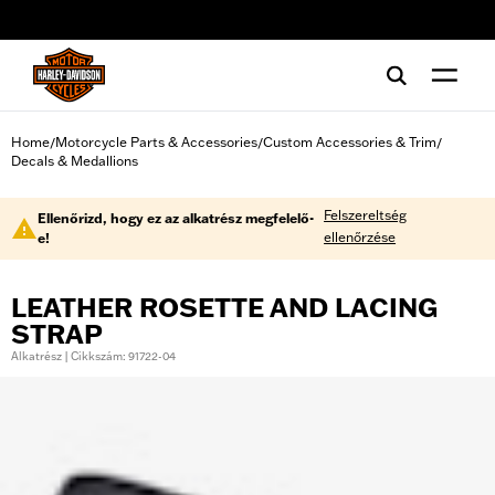
web accessibility
Home
Motorcycle Parts & Accessories
Custom Accessories & Trim
/
/
/
Decals & Medallions
Felszereltség
Ellenőrizd, hogy ez az alkatrész megfelelő-
ellenőrzése
e!
LEATHER ROSETTE AND LACING
STRAP
Alkatrész | Cikkszám: 91722-04