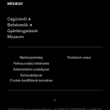
NÉVJEGY
Cégünkről
Befektetők
Gyárlátogatások
Múzeum
Webhelytérkép
Törődünk veled
Felhasználási feltételek
Adatvédelmi szabályzat
Sütiszabályzat
Cookie-beállítások kezelése
©2026 H-D vagy leányvállalatai. A HARLEY-DAVIDSON, a HARLEY,