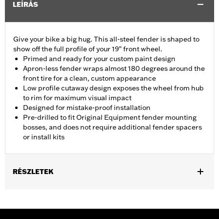
LEÍRÁS
Give your bike a big hug. This all-steel fender is shaped to
show off the full profile of your 19” front wheel.
Primed and ready for your custom paint design
Apron-less fender wraps almost 180 degrees around the
front tire for a clean, custom appearance
Low profile cutaway design exposes the wheel from hub
to rim for maximum visual impact
Designed for mistake-proof installation
Pre-drilled to fit Original Equipment fender mounting
bosses, and does not require additional fender spacers
or install kits
RÉSZLETEK
Fits '14-'24 Touring models (except '23-'24 FLHXSE and
FLTRXSE and '24 FLHX, FLTRX and FLTRXSTSE models)
equipped with 17", 18" or 19" wheel and tire combination. Does