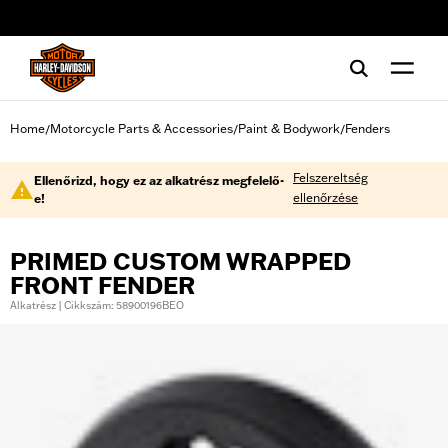
web accessibility
Home
Motorcycle Parts & Accessories
Paint & Bodywork
Fenders
/
/
/
Felszereltség
Ellenőrizd, hogy ez az alkatrész megfelelő-
ellenőrzése
e!
PRIMED CUSTOM WRAPPED
FRONT FENDER
Alkatrész | Cikkszám: 58900196BEO