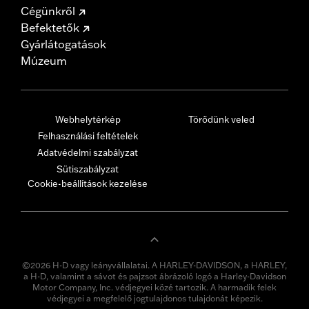
Cégünkről
Befektetők
Gyárlátogatások
Múzeum
Webhelytérkép
Törődünk veled
Felhasználási feltételek
Adatvédelmi szabályzat
Sütiszabályzat
Cookie-beállítások kezelése
©2026 H-D vagy leányvállalatai. A HARLEY-DAVIDSON, a HARLEY,
a H-D, valamint a sávot és pajzsot ábrázoló logó a Harley-Davidson
Motor Company, Inc. védjegyei közé tartozik. A harmadik felek
védjegyei a megfelelő jogtulajdonos tulajdonát képezik.