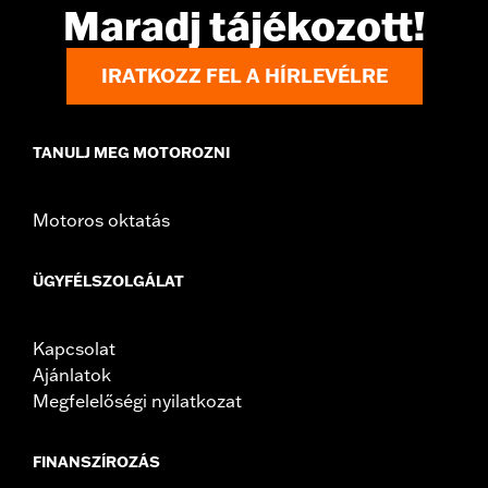
Maradj tájékozott!
Sold Separately:
Docking hardware
Sold In Units:
Pair
Material:
Steel
IRATKOZZ FEL A HÍRLEVÉLRE
In the Box:
Detachable sideplates, red reflectors, and upright
mounting screws
TANULJ MEG MOTOROZNI
Motoros oktatás
ÜGYFÉLSZOLGÁLAT
Kapcsolat
Ajánlatok
Megfelelőségi nyilatkozat
FINANSZÍROZÁS