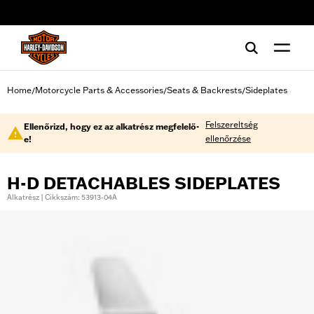
web accessibility
Home
Motorcycle Parts & Accessories
Seats & Backrests
Sideplates
/
/
/
Felszereltség
Ellenőrizd, hogy ez az alkatrész megfelelő-
ellenőrzése
e!
H-D DETACHABLES SIDEPLATES
Alkatrész | Cikkszám: 53913-04A