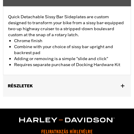
Quick Detachable Sissy Bar Sideplates are custom
designed to transform your bike from a sissy bar-equipped
two-up highway cruiser to a stripped-down boulevard
custom at the snap of a rotary latch.
Chrome finish
Combine with your choice of sissy bar upright and
backrest pad
Adding or removing is a simple "slide and click"
Requires separate purchase of Docking Hardware Kit
RÉSZLETEK
Fits '04-later XL models (except '16-later XL1200CX). All models
require separate purchase of Docking Hardware Kit (see
docking hardware matrix). Docking hardware is original
equipment on XL1200T models.
Installation Instructions
Mounting Style:
Detachable
FELIRATKOZÁS HÍRLEVÉLRE