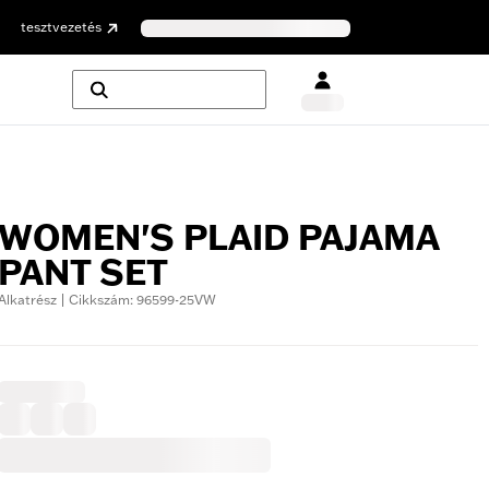
tesztvezetés
WOMEN'S PLAID PAJAMA
PANT SET
Alkatrész | Cikkszám: 96599-25VW