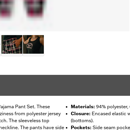
 Pajama Pant Set. These
Materials
:
94% polyester,
iness from polyester jersey
Closure
:
Encased elastic 
tch. The sleeveless top
(bottoms).
g neckline. The pants have side
Pockets
:
Side seam pocke