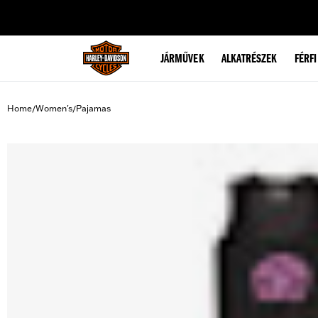
web accessibility
JÁRMŰVEK
ALKATRÉSZEK
FÉRFI
Home
Women's
Pajamas
/
/