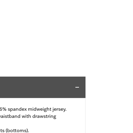
 6% spandex midweight jersey.
waistband with drawstring
ts (bottoms).