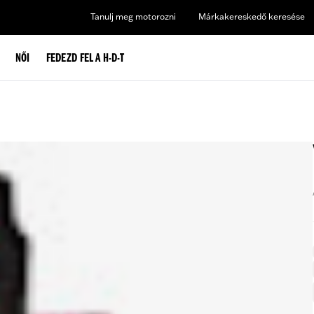
Tanulj meg motorozni
Márkakereskedő keresése
NŐI
FEDEZD FEL A H-D-T