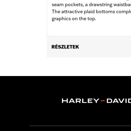
seam pockets, a drawstring waistba
The attractive plaid bottoms compl
graphics on the top.
RÉSZLETEK
Gender:
Women
WARRANTY:
2 year limited warranty 
Origin:
Imported