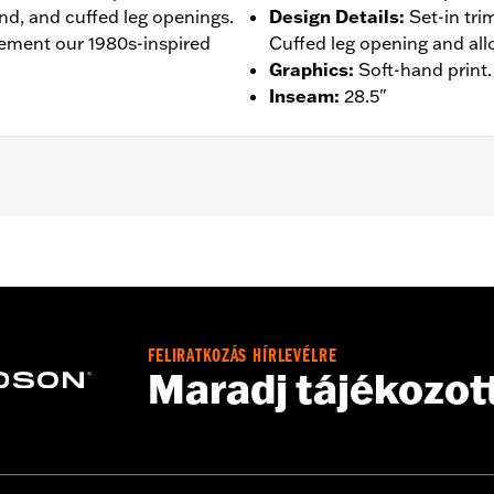
nd, and cuffed leg openings.
Design Details
:
Set-in tri
ement our 1980s-inspired
Cuffed leg opening and all
Graphics
:
Soft-hand print.
Inseam
:
28.5"
– Go to
www.h-d.com/warranty
for full details
FELIRATKOZÁS HÍRLEVÉLRE
Maradj tájékozot