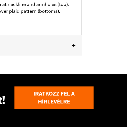
m at neckline and armholes (top).
over plaid pattern (bottoms).
IRATKOZZ FEL A
t!
HÍRLEVÉLRE