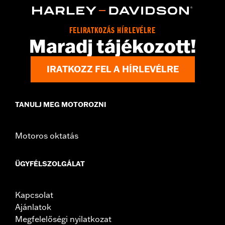
d.com/warranty
for full details
Origin:
Imported
FELIRATKOZÁS HÍRLEVÉLRE
Maradj tájékozott!
IRATKOZZ FEL A HÍRLEVÉLRE
TANULJ MEG MOTOROZNI
Motoros oktatás
ÜGYFÉLSZOLGÁLAT
Kapcsolat
Ajánlatok
Megfelelőségi nyilatkozat