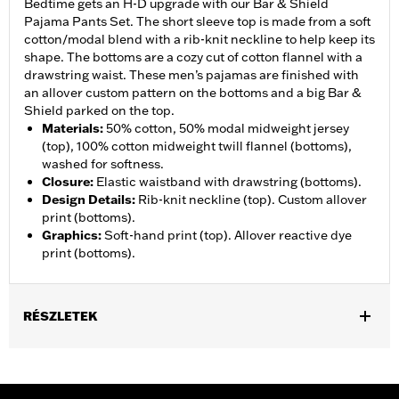
Bedtime gets an H-D upgrade with our Bar & Shield
Pajama Pants Set. The short sleeve top is made from a soft
cotton/modal blend with a rib-knit neckline to help keep its
shape. The bottoms are a cozy cut of cotton flannel with a
drawstring waist. These men’s pajamas are finished with
an allover custom pattern on the bottoms and a big Bar &
Shield parked on the top.
Materials
:
50% cotton, 50% modal midweight jersey
(top), 100% cotton midweight twill flannel (bottoms),
washed for softness.
Closure
:
Elastic waistband with drawstring (bottoms).
Design Details
:
Rib-knit neckline (top). Custom allover
print (bottoms).
Graphics
:
Soft-hand print (top). Allover reactive dye
print (bottoms).
RÉSZLETEK
Gender:
Men
WARRANTY:
2 year limited warranty – Go to
www.h-