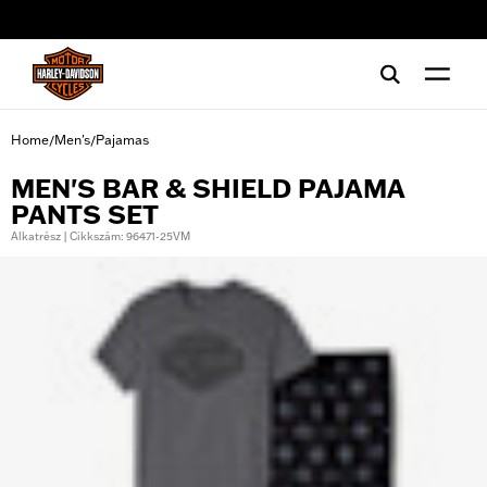
web accessibility
Home
Men's
Pajamas
/
/
MEN'S BAR & SHIELD PAJAMA
PANTS SET
Alkatrész | Cikkszám: 96471-25VM