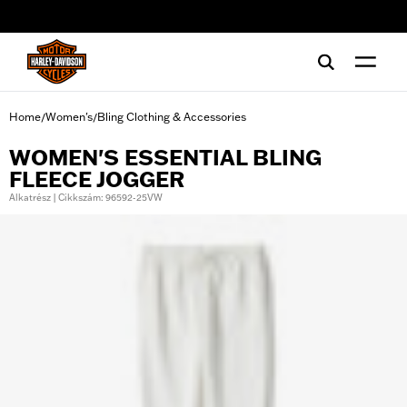
web accessibility
Home
Women's
Bling Clothing & Accessories
/
/
WOMEN'S ESSENTIAL BLING
FLEECE JOGGER
Alkatrész | Cikkszám: 96592-25VW