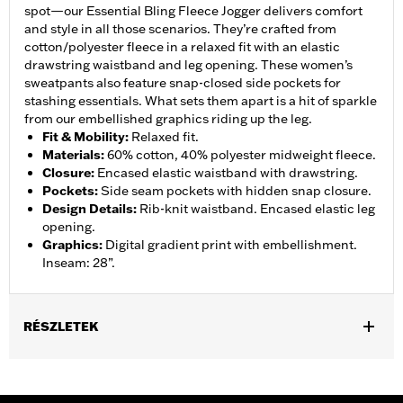
spot—our Essential Bling Fleece Jogger delivers comfort
and style in all those scenarios. They’re crafted from
cotton/polyester fleece in a relaxed fit with an elastic
drawstring waistband and leg opening. These women’s
sweatpants also feature snap-closed side pockets for
stashing essentials. What sets them apart is a hit of sparkle
from our embellished graphics riding up the leg.
Fit & Mobility
:
Relaxed fit.
Materials
:
60% cotton, 40% polyester midweight fleece.
Closure
:
Encased elastic waistband with drawstring.
Pockets
:
Side seam pockets with hidden snap closure.
Design Details
:
Rib-knit waistband. Encased elastic leg
opening.
Graphics
:
Digital gradient print with embellishment.
Inseam: 28”.
RÉSZLETEK
Gender:
Women
WARRANTY:
2 year limited warranty – Go to
www.h-