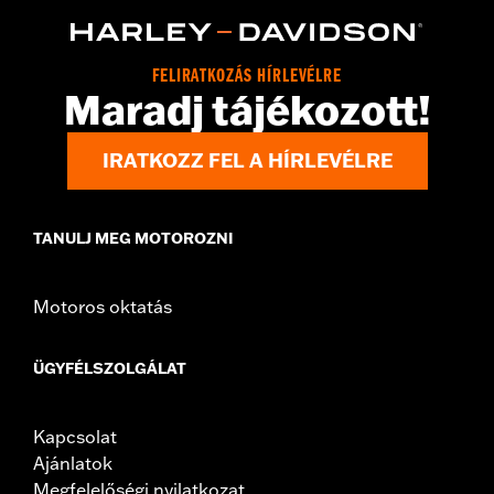
d.com/warranty
for full details
Origin:
Imported
FELIRATKOZÁS HÍRLEVÉLRE
Maradj tájékozott!
IRATKOZZ FEL A HÍRLEVÉLRE
TANULJ MEG MOTOROZNI
Motoros oktatás
ÜGYFÉLSZOLGÁLAT
Kapcsolat
Ajánlatok
Megfelelőségi nyilatkozat