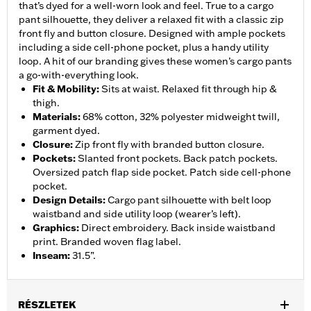
that’s dyed for a well-worn look and feel. True to a cargo
pant silhouette, they deliver a relaxed fit with a classic zip
front fly and button closure. Designed with ample pockets
including a side cell-phone pocket, plus a handy utility
loop. A hit of our branding gives these women’s cargo pants
a go-with-everything look.
Fit & Mobility
:
Sits at waist. Relaxed fit through hip &
thigh.
Materials
:
68% cotton, 32% polyester midweight twill,
garment dyed.
Closure
:
Zip front fly with branded button closure.
Pockets
:
Slanted front pockets. Back patch pockets.
Oversized patch flap side pocket. Patch side cell-phone
pocket.
Design Details
:
Cargo pant silhouette with belt loop
waistband and side utility loop (wearer’s left).
Graphics
:
Direct embroidery. Back inside waistband
print. Branded woven flag label.
Inseam
:
31.5”.
RÉSZLETEK