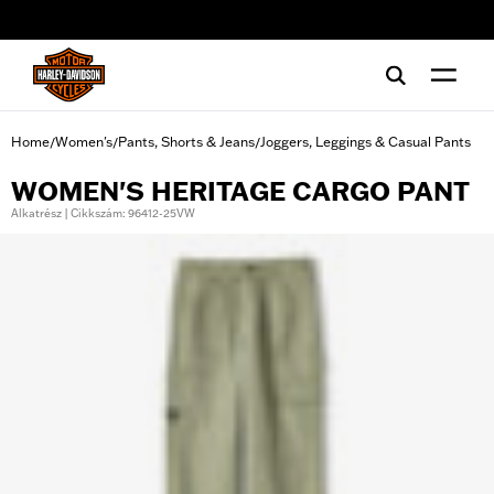
web accessibility
Home
Women's
Pants, Shorts & Jeans
Joggers, Leggings & Casual Pants
/
/
/
WOMEN'S HERITAGE CARGO PANT
Alkatrész | Cikkszám: 96412-25VW