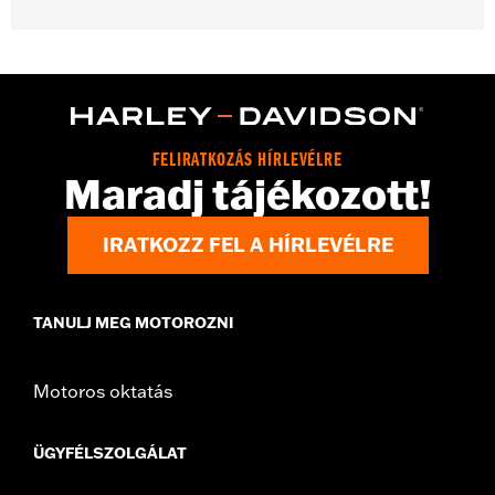
Gender:
Women
WARRANTY:
2 year limited warranty – Go to
www.h-
d.com/warranty
for full details
Origin:
Imported
FELIRATKOZÁS HÍRLEVÉLRE
Maradj tájékozott!
IRATKOZZ FEL A HÍRLEVÉLRE
TANULJ MEG MOTOROZNI
Motoros oktatás
ÜGYFÉLSZOLGÁLAT