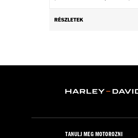
RÉSZLETEK
Fits '74-'06 XL, FX, FXR, FX Dyna® an
and XL1200C and '99-'06 FXR).
Collection:
Bar & Shield
Sold In Units:
Each
Material:
Die-Cast Zinc/Aluminum Al
In the Box:
Upper handlebar clamp
WARRANTY:
1 year limited warranty 
NOTES:
Installation of some handlebar
models. Handlebar height is r
regulations.
TANULJ MEG MOTOROZNI