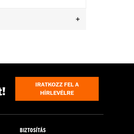
er handlebar (except '96-'06 XL883C
 cable and brake lines for some
IRATKOZZ FEL A
t!
r motorcycle meets applicable
HÍRLEVÉLRE
BIZTOSÍTÁS