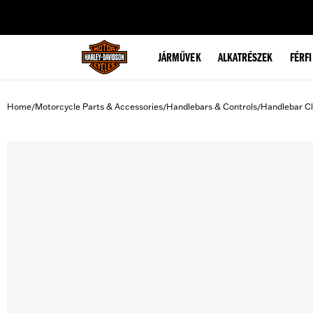
web accessibility
JÁRMŰVEK
ALKATRÉSZEK
FÉRFI
Home
Motorcycle Parts & Accessories
Handlebars & Controls
Handlebar C
/
/
/