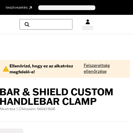
tesztvezetés
Felszereltség
Ellenőrizd, hogy ez az alkatrész
ellenőrzése
megfelelő-e!
BAR & SHIELD CUSTOM
HANDLEBAR CLAMP
Alkatrész | Cikkszám: 56567-86B