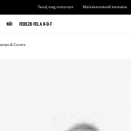
Tanulj meg motorozni
Márkakereskedő keresése
NŐI
FEDEZD FEL A H-D-T
lamps & Covers