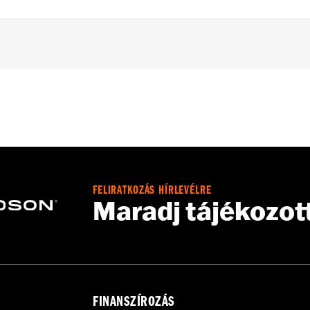
d FX Softail® models with stock and accessory 1.0" diamet
loy
– Go to
www.h-d.com/warranty
for full details
FELIRATKOZÁS HÍRLEVÉLRE
s and risers may require a change in clutch and/or throttle
Maradj tájékozot
egulated in many locations. Check local laws to ensure you
FINANSZÍROZÁS