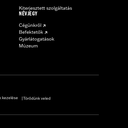
Kiterjesztett szolgáltatás
NÉVJEGY
Cégünkről
Befektetők
Gyárlátogatások
Múzeum
k kezelése
Törődünk veled
|