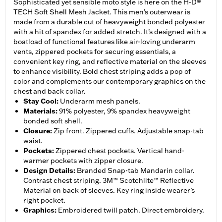
Sophisticated yet sensible moto style is here on the H-D®
TECH Soft Shell Mesh Jacket. This men’s outerwear is
made from a durable cut of heavyweight bonded polyester
with a hit of spandex for added stretch. It’s designed with a
boatload of functional features like air-loving underarm
vents, zippered pockets for securing essentials, a
convenient key ring, and reflective material on the sleeves
to enhance visibility. Bold chest striping adds a pop of
color and complements our contemporary graphics on the
chest and back collar.
Stay Cool
:
Underarm mesh panels.
Materials
:
91% polyester, 9% spandex heavyweight
bonded soft shell.
Closure
:
Zip front. Zippered cuffs. Adjustable snap-tab
waist.
Pockets
:
Zippered chest pockets. Vertical hand-
warmer pockets with zipper closure.
Design Details
:
Branded Snap-tab Mandarin collar.
Contrast chest striping. 3M™ Scotchlite™ Reflective
Material on back of sleeves. Key ring inside wearer’s
right pocket.
Graphics
:
Embroidered twill patch. Direct embroidery.