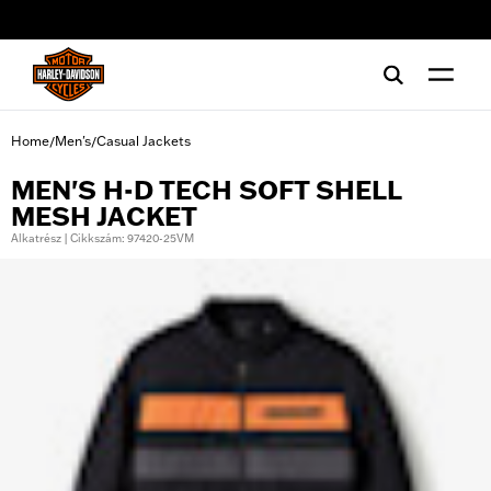
web accessibility
Home
Men's
Casual Jackets
/
/
MEN'S H-D TECH SOFT SHELL
MESH JACKET
Alkatrész | Cikkszám: 97420-25VM