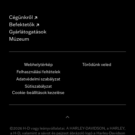
Cégünkről
Befektetők
Gyárlátogatások
Múzeum
Webhelytérkép
Törődünk veled
Felhasználási feltételek
Adatvédelmi szabályzat
Sütiszabályzat
Cookie-beállítások kezelése
©2026 H-D vagy leányvállalatai. A HARLEY-DAVIDSON, a HARLEY,
a H-D, valamint a sávot és pajzsot ábrázoló logó a Harley-Davidson