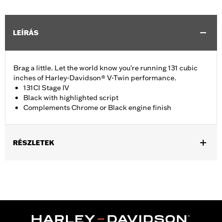
LEÍRÁS
Brag a little. Let the world know you’re running 131 cubic
inches of Harley-Davidson® V-Twin performance.
131CI Stage IV
Black with highlighted script
Complements Chrome or Black engine finish
RÉSZLETEK
Fits '23-later FLHXSE, FLTRXSE, '24-later FLHX, FLTRX,
FLTRXSTSE and '25-later Softail models.
Installation Instructions
Sold In Units:
Each
In the Box:
Medallion and installation instructions