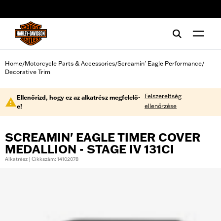
web accessibility
Home
Motorcycle Parts & Accessories
Screamin' Eagle Performance
/
/
/
Decorative Trim
Felszereltség
Ellenőrizd, hogy ez az alkatrész megfelelő-
ellenőrzése
e!
SCREAMIN' EAGLE TIMER COVER
MEDALLION - STAGE IV 131CI
Alkatrész | Cikkszám: 14102078