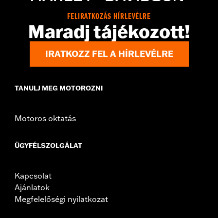
WARRANTY:
,,,,,,,,,,,,,,,,,,,,,,,,,,,,,,,,,,,,,,,,,,,,,,,,,,,,,,,,,,,,,,,,,,
FELIRATKOZÁS HÍRLEVÉLRE
Maradj tájékozott!
IRATKOZZ FEL A HÍRLEVÉLRE
TANULJ MEG MOTOROZNI
Motoros oktatás
ÜGYFÉLSZOLGÁLAT
Kapcsolat
Ajánlatok
Megfelelőségi nyilatkozat