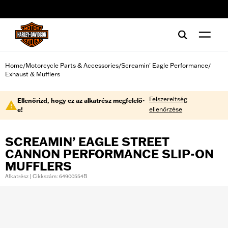
web accessibility
Home
Motorcycle Parts & Accessories
Screamin' Eagle Performance
/
/
/
Exhaust & Mufflers
Felszereltség
Ellenőrizd, hogy ez az alkatrész megfelelő-
ellenőrzése
e!
SCREAMIN’ EAGLE STREET
CANNON PERFORMANCE SLIP-ON
MUFFLERS
Alkatrész | Cikkszám: 64900554B