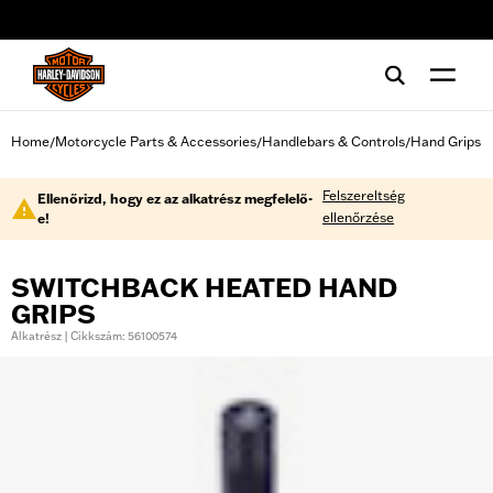
web accessibility
Home
Motorcycle Parts & Accessories
Handlebars & Controls
Hand Grips
/
/
/
Felszereltség
Ellenőrizd, hogy ez az alkatrész megfelelő-
ellenőrzése
e!
SWITCHBACK HEATED HAND
GRIPS
Alkatrész | Cikkszám: 56100574