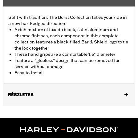
Split with tradition. The Burst Collection takes your ride in
a new hard-edged direction.
A rich mixture of tuxedo black, satin aluminum and
chrome finishes, each component in this complete
collection features a black-filled Bar & Shield logo to tie
the look together
These hand grips are a comfortable 1.6" diameter
Feature a “glueless” design that can be removed for
service without damage
Easy-to-install
RÉSZLETEK
Fits ’02-’17 VRSC, ’96-later XL, ’08-’13 XR, ’96-’17 Dyna (except
FXDLS), ’95-’15 Softail (except FLSTNSE, FLSTSE and FXSBSE
and ’11-’12 FLSTSE) ’96-’07 Touring models.
Installation Instructions
Collection:
Burst