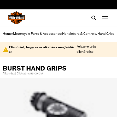
web accessibility
Home
Motorcycle Parts & Accessories
Handlebars & Controls
Hand Grips
/
/
/
Felszereltség
Ellenőrizd, hogy ez az alkatrész megfelelő-
ellenőrzése
e!
BURST HAND GRIPS
Alkatrész | Cikkszám: 56100101A