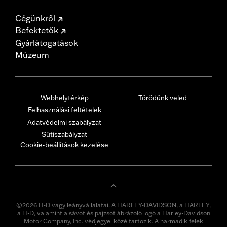
Cégünkről
Befektetők
Gyárlátogatások
Múzeum
Webhelytérkép
Törődünk veled
Felhasználási feltételek
Adatvédelmi szabályzat
Sütiszabályzat
Cookie-beállítások kezelése
©2026 H-D vagy leányvállalatai. A HARLEY-DAVIDSON, a HARLEY,
a H-D, valamint a sávot és pajzsot ábrázoló logó a Harley-Davidson
Motor Company, Inc. védjegyei közé tartozik. A harmadik felek