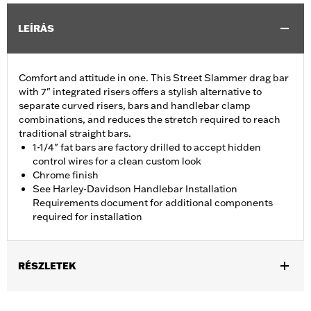
LEÍRÁS
Comfort and attitude in one. This Street Slammer drag bar
with 7" integrated risers offers a stylish alternative to
separate curved risers, bars and handlebar clamp
combinations, and reduces the stretch required to reach
traditional straight bars.
1-1/4" fat bars are factory drilled to accept hidden
control wires for a clean custom look
Chrome finish
See Harley-Davidson Handlebar Installation
Requirements document for additional components
required for installation
RÉSZLETEK
Fits '12-'16 FLD, '06-'17 FXDB, '08-'17 FXDF, '01-'05 FXDL, '99-'17