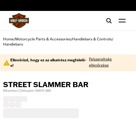
web accessibility
Home
Motorcycle Parts & Accessories
Handlebars & Controls
/
/
/
Handlebars
Felszereltség
Ellenőrizd, hogy ez az alkatrész megfelelő-
ellenőrzése
e!
STREET SLAMMER BAR
Alkatrész | Cikkszám: 55975-08A