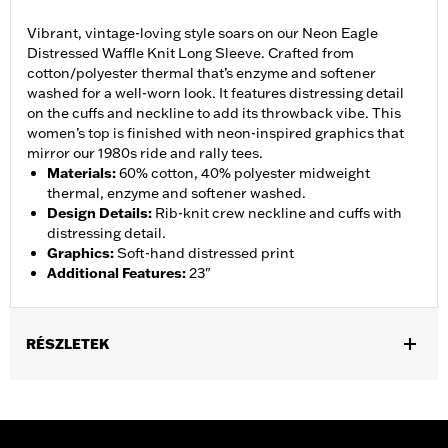
Vibrant, vintage-loving style soars on our Neon Eagle
Distressed Waffle Knit Long Sleeve. Crafted from
cotton/polyester thermal that’s enzyme and softener
washed for a well-worn look. It features distressing detail
on the cuffs and neckline to add its throwback vibe. This
women’s top is finished with neon-inspired graphics that
mirror our 1980s ride and rally tees.
Materials
:
60% cotton, 40% polyester midweight
thermal, enzyme and softener washed.
Design Details
:
Rib-knit crew neckline and cuffs with
distressing detail.
Graphics
:
Soft-hand distressed print
Additional Features
:
23"
RÉSZLETEK
Gender:
Women
WARRANTY:
2 year limited warranty – Go to
www.h-
d.com/warranty
for full details