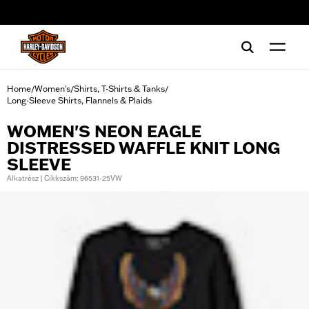
web accessibility
Home
Women's
Shirts, T-Shirts & Tanks
/
/
/
Long-Sleeve Shirts, Flannels & Plaids
WOMEN'S NEON EAGLE
DISTRESSED WAFFLE KNIT LONG
SLEEVE
Alkatrész | Cikkszám: 96531-25VW