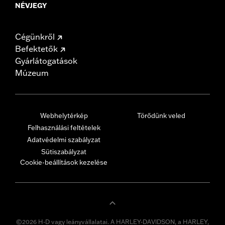
NÉVJEGY
Cégünkről
Befektetők
Gyárlátogatások
Múzeum
Webhelytérkép
Törődünk veled
Felhasználási feltételek
Adatvédelmi szabályzat
Sütiszabályzat
Cookie-beállítások kezelése
©2026 H-D vagy leányvállalatai. A HARLEY-DAVIDSON, a HARLEY,