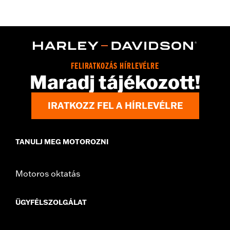
WARRANTY:
2 year limited warranty – Go to
www.h-
d.com/warranty
for full details
Origin:
Imported
FELIRATKOZÁS HÍRLEVÉLRE
Maradj tájékozott!
IRATKOZZ FEL A HÍRLEVÉLRE
TANULJ MEG MOTOROZNI
Motoros oktatás
ÜGYFÉLSZOLGÁLAT