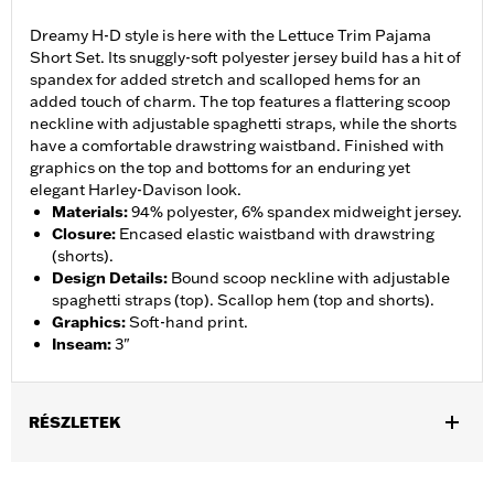
Dreamy H-D style is here with the Lettuce Trim Pajama
Short Set. Its snuggly-soft polyester jersey build has a hit of
spandex for added stretch and scalloped hems for an
added touch of charm. The top features a flattering scoop
neckline with adjustable spaghetti straps, while the shorts
have a comfortable drawstring waistband. Finished with
graphics on the top and bottoms for an enduring yet
elegant Harley-Davison look.
Materials
:
94% polyester, 6% spandex midweight jersey.
Closure
:
Encased elastic waistband with drawstring
(shorts).
Design Details
:
Bound scoop neckline with adjustable
spaghetti straps (top). Scallop hem (top and shorts).
Graphics
:
Soft-hand print.
Inseam
:
3"
RÉSZLETEK
Gender:
Women