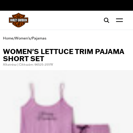
web accessibility
Home
Women's
Pajamas
/
/
WOMEN'S LETTUCE TRIM PAJAMA
SHORT SET
Alkatrész | Cikkszám: 96525-25VW