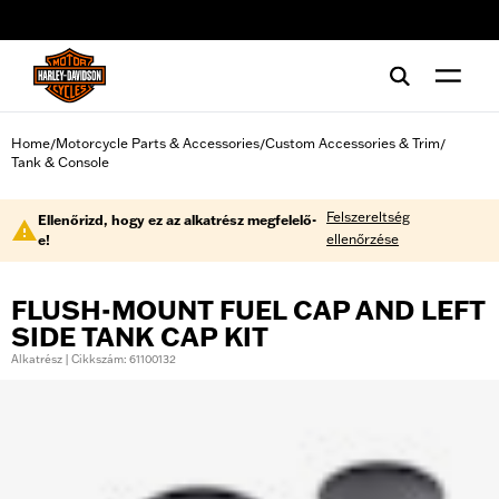
web accessibility
Home
Motorcycle Parts & Accessories
Custom Accessories & Trim
/
/
/
Tank & Console
Felszereltség
Ellenőrizd, hogy ez az alkatrész megfelelő-
ellenőrzése
e!
FLUSH-MOUNT FUEL CAP AND LEFT
SIDE TANK CAP KIT
Alkatrész | Cikkszám: 61100132