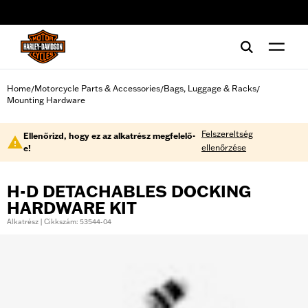
web accessibility
Home
Motorcycle Parts & Accessories
Bags, Luggage & Racks
/
/
/
Mounting Hardware
Felszereltség
Ellenőrizd, hogy ez az alkatrész megfelelő-
ellenőrzése
e!
H-D DETACHABLES DOCKING
HARDWARE KIT
Alkatrész | Cikkszám: 53544-04