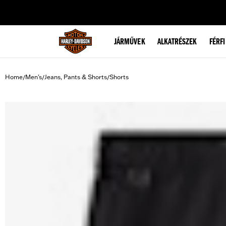
web accessibility
JÁRMŰVEK
ALKATRÉSZEK
FÉRFI
Home
Men's
Jeans, Pants & Shorts
Shorts
/
/
/