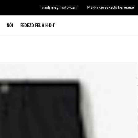
Tanulj meg motorozni
Márkakereskedő keresése
NŐI
FEDEZD FEL A H-D-T