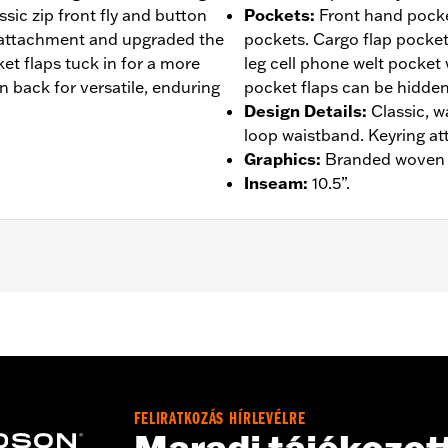
assic zip front fly and button
Pockets
:
Front hand pocke
 attachment and upgraded the
pockets. Cargo flap pocket
et flaps tuck in for a more
leg cell phone welt pocket
 back for versatile, enduring
pocket flaps can be hidden
Design Details
:
Classic, w
loop waistband. Keyring a
Graphics
:
Branded woven l
Inseam
:
10.5”.
– Go to
www.h-d.com/warranty
for full details
FELIRATKOZÁS HÍRLEVÉLRE