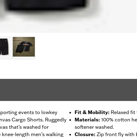
sporting events to lowkey
Fit & Mobility
:
Relaxed fit
Canvas Cargo Shorts. Ruggedly
Materials
:
100% cotton h
as that’s washed for
softener washed.
e knee-length men’s walking
Closure
:
Zip front fly with