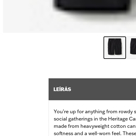
LEÍRÁS
You’re up for anything from rowdy 
social gatherings in the Heritage 
made from heavyweight cotton canv
softness and a well-worn feel. Thes