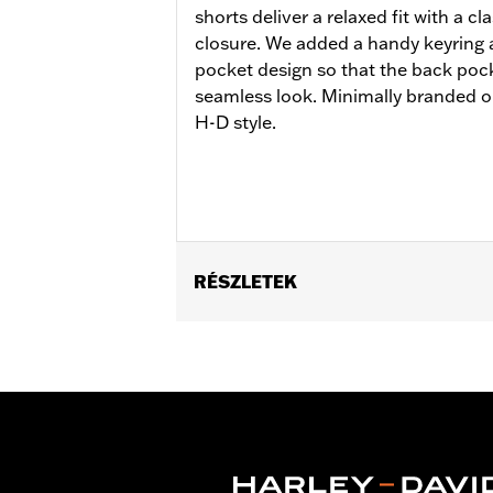
shorts deliver a relaxed fit with a cl
closure. We added a handy keyring
pocket design so that the back pock
seamless look. Minimally branded on
H-D style.
RÉSZLETEK
Gender:
Men
Functional Features:
Pockets
WARRANTY:
2 year limited warranty 
Origin:
Imported