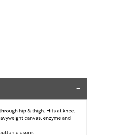
 through hip & thigh. Hits at knee.
eavyweight canvas, enzyme and
 button closure.