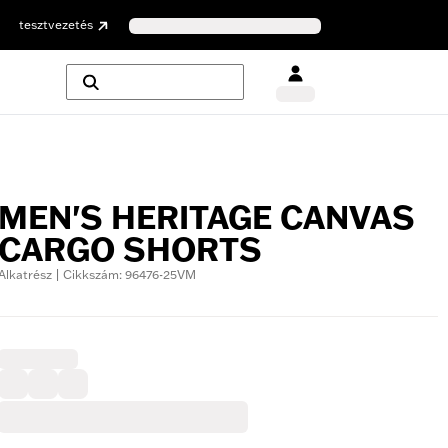
tesztvezetés
MEN'S HERITAGE CANVAS
CARGO SHORTS
Alkatrész | Cikkszám: 96476-25VM