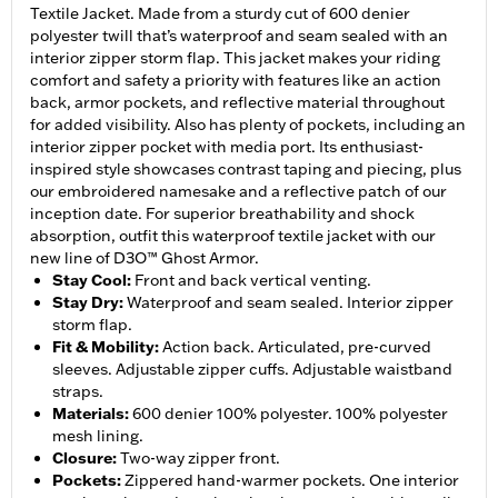
Textile Jacket. Made from a sturdy cut of 600 denier
polyester twill that’s waterproof and seam sealed with an
interior zipper storm flap. This jacket makes your riding
comfort and safety a priority with features like an action
back, armor pockets, and reflective material throughout
for added visibility. Also has plenty of pockets, including an
interior zipper pocket with media port. Its enthusiast-
inspired style showcases contrast taping and piecing, plus
our embroidered namesake and a reflective patch of our
inception date. For superior breathability and shock
absorption, outfit this waterproof textile jacket with our
new line of D3O™ Ghost Armor.
Stay Cool
:
Front and back vertical venting.
Stay Dry
:
Waterproof and seam sealed. Interior zipper
storm flap.
Fit & Mobility
:
Action back. Articulated, pre-curved
sleeves. Adjustable zipper cuffs. Adjustable waistband
straps.
Materials
:
600 denier 100% polyester. 100% polyester
mesh lining.
Closure
:
Two-way zipper front.
Pockets
:
Zippered hand-warmer pockets. One interior