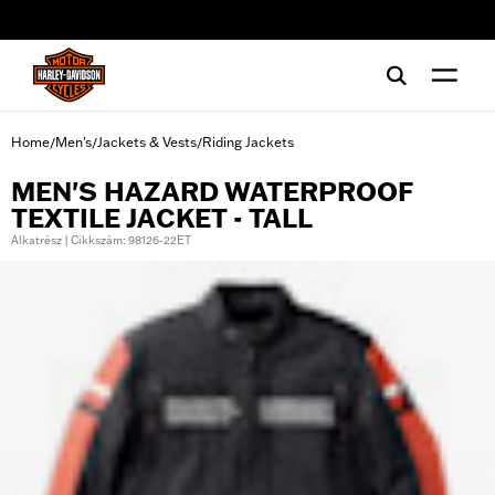
web accessibility
Home
Men's
Jackets & Vests
Riding Jackets
/
/
/
MEN'S HAZARD WATERPROOF
TEXTILE JACKET - TALL
Alkatrész | Cikkszám: 98126-22ET