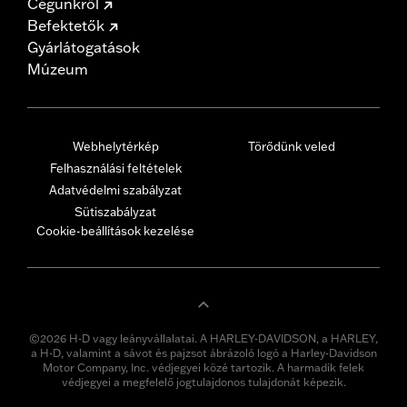
Cégünkről
Befektetők
Gyárlátogatások
Múzeum
Webhelytérkép
Törődünk veled
Felhasználási feltételek
Adatvédelmi szabályzat
Sütiszabályzat
Cookie-beállítások kezelése
©2026 H-D vagy leányvállalatai. A HARLEY-DAVIDSON, a HARLEY,
a H-D, valamint a sávot és pajzsot ábrázoló logó a Harley-Davidson
Motor Company, Inc. védjegyei közé tartozik. A harmadik felek
védjegyei a megfelelő jogtulajdonos tulajdonát képezik.