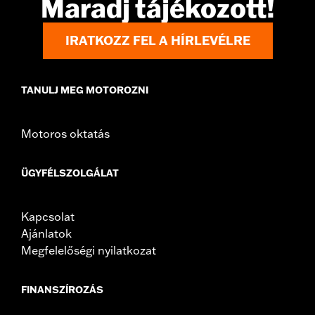
Maradj tájékozott!
d.com/warranty
for full details
Jacket Style:
Moto
IRATKOZZ FEL A HÍRLEVÉLRE
Origin:
Imported
TANULJ MEG MOTOROZNI
Motoros oktatás
ÜGYFÉLSZOLGÁLAT
Kapcsolat
Ajánlatok
Megfelelőségi nyilatkozat
FINANSZÍROZÁS