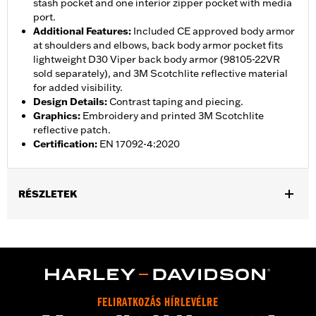
stash pocket and one interior zipper pocket with media
port.
Additional Features
:
Included CE approved body armor
at shoulders and elbows, back body armor pocket fits
lightweight D30 Viper back body armor (98105-22VR
sold separately), and 3M Scotchlite reflective material
for added visibility.
Design Details
:
Contrast taping and piecing.
Graphics
:
Embroidery and printed 3M Scotchlite
reflective patch.
Certification
:
EN 17092-4:2020
RÉSZLETEK
Gender:
Men
,
,
,
Functional Features:
Vented
Waterproof
Seam Sealed
,
,
,
Interior Zipper
Storm Flaps
Action Back
Adjustable Sleeve
,
,
,
,
Cuffs
Adjustable Waist
Two-way Zipper Front
Zipper Pockets
,
,
,
Interior Zipper
Reflective
Armor Included
Armor Pockets
FELIRATKOZÁS HÍRLEVÉLRE
WARRANTY:
2 year limited warranty � Go to
www.h-