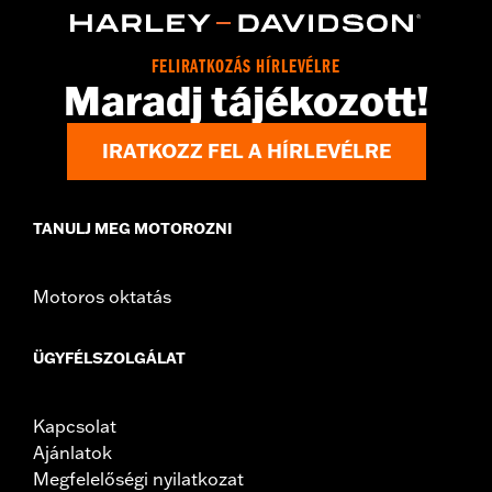
,
,
,
Interior Zipper
Reflective
Armor Included
Armor Pockets
WARRANTY:
2 year limited warranty � Go to
www.h-
d.com/warranty
for full details
FELIRATKOZÁS HÍRLEVÉLRE
Maradj tájékozott!
Jacket Style:
Moto
Origin:
Imported
IRATKOZZ FEL A HÍRLEVÉLRE
TANULJ MEG MOTOROZNI
Motoros oktatás
ÜGYFÉLSZOLGÁLAT
Kapcsolat
Ajánlatok
Megfelelőségi nyilatkozat