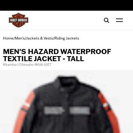
web accessibility
Home
Men's
Jackets & Vests
Riding Jackets
/
/
/
MEN'S HAZARD WATERPROOF
TEXTILE JACKET - TALL
Alkatrész | Cikkszám: 98126-22ET