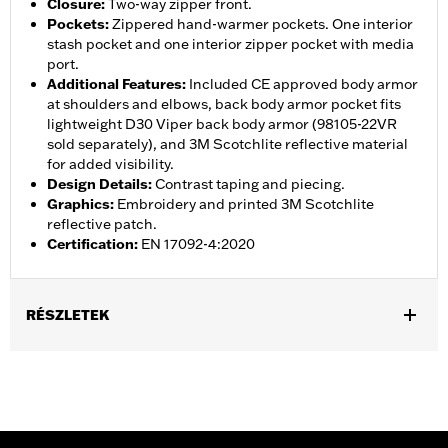
Closure
:
Two-way zipper front.
Pockets
:
Zippered hand-warmer pockets. One interior
stash pocket and one interior zipper pocket with media
port.
Additional Features
:
Included CE approved body armor
at shoulders and elbows, back body armor pocket fits
lightweight D30 Viper back body armor (98105-22VR
sold separately), and 3M Scotchlite reflective material
for added visibility.
Design Details
:
Contrast taping and piecing.
Graphics
:
Embroidery and printed 3M Scotchlite
reflective patch.
Certification
:
EN 17092-4:2020
RÉSZLETEK
Gender:
Men
,
,
,
Functional Features:
Vented
Waterproof
Seam Sealed
,
,
,
Interior Zipper
Storm Flaps
Action Back
Adjustable Sleeve
,
,
,
,
Cuffs
Adjustable Waist
Two-way Zipper Front
Zipper Pockets