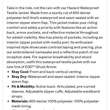
Take in the ride, not the rain with our Hazard Waterproof
Textile Jacket. Made from a sturdy cut of 600 denier
polyester twill that’s waterproof and seam sealed with an
interior zipper storm flap. This jacket makes your riding
comfort and safety a priority with features like an action
back, armor pockets, and reflective material throughout
for added visibility. Also has plenty of pockets, including an
interior zipper pocket with media port. Its enthusiast-
inspired style showcases contrast taping and piecing, plus
our embroidered namesake and a reflective patch of our
inception date. For superior breathability and shock
absorption, outfit this waterproof textile jacket with our
new line of D3O™ Ghost Armor.
Stay Cool
:
Front and back vertical venting.
Stay Dry
:
Waterproof and seam sealed. Interior zipper
storm flap.
Fit & Mobility
:
Action back. Articulated, pre-curved
sleeves. Adjustable zipper cuffs. Adjustable waistband
straps.
Materials
:
600 denier 100% polyester. 100% polyester
mesh lining.