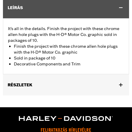
LEÍRÁS
It's all in the details. Finish the project with these chrome
allen hole plugs with the H-D® Motor Co. graphic sold in
packages of 10.
Finish the project with these chrome allen hole plugs
with the H-D® Motor Co. graphic
Sold in package of 10
Decorative Components and Trim
RÉSZLETEK
Universal Fitment.
Collection:
Harley-Davidson Motor Co.
Diameter:
0.312
Material Diameter UOM:
Inches
Sold In Units:
Each
FELIRATKOZÁS HÍRLEVÉLRE