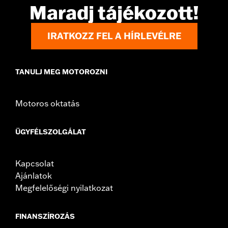
In the Box:
10 allen hole plugs
Maradj tájékozott!
WARRANTY:
1 year limited warranty – Go to
www.h-
d.com/warranty
for full details
IRATKOZZ FEL A HÍRLEVÉLRE
TANULJ MEG MOTOROZNI
Motoros oktatás
ÜGYFÉLSZOLGÁLAT
Kapcsolat
Ajánlatok
Megfelelőségi nyilatkozat
FINANSZÍROZÁS