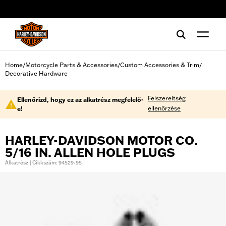
web accessibility
Home
Motorcycle Parts & Accessories
Custom Accessories & Trim
/
/
/
Decorative Hardware
Felszereltség
Ellenőrizd, hogy ez az alkatrész megfelelő-
ellenőrzése
e!
HARLEY-DAVIDSON MOTOR CO.
5/16 IN. ALLEN HOLE PLUGS
Alkatrész | Cikkszám: 94529-95