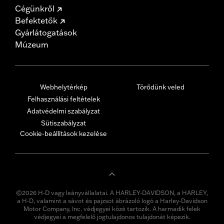
Cégünkről
Befektetők
Gyárlátogatások
Múzeum
Webhelytérkép
Törődünk veled
Felhasználási feltételek
Adatvédelmi szabályzat
Sütiszabályzat
Cookie-beállítások kezelése
©2026 H-D vagy leányvállalatai. A HARLEY-DAVIDSON, a HARLEY,
a H-D, valamint a sávot és pajzsot ábrázoló logó a Harley-Davidson
Motor Company, Inc. védjegyei közé tartozik. A harmadik felek
védjegyei a megfelelő jogtulajdonos tulajdonát képezik.