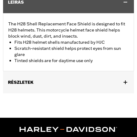
LEÍRÁS
The H28 Shell Replacement Face Shield is designed to fit
H28 helmets. This motorcycle helmet face shield helps
block wind, dust, dirt, and insects.
Fits H28 helmet shells manufactured by HJC
Scratch-resistant shield helps protect eyes from sun
glare
Tinted shields are for daytime use only
RÉSZLETEK
Gender:
Men
Collection:
Genuine Motorclothes
WARRANTY:
90 day limited warranty – Go to
www.h-
d.com/warranty
for full details