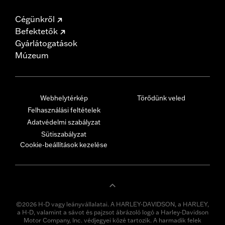
Cégünkről
Befektetők
Gyárlátogatások
Múzeum
Webhelytérkép
Törődünk veled
Felhasználási feltételek
Adatvédelmi szabályzat
Sütiszabályzat
Cookie-beállítások kezelése
©2026 H-D vagy leányvállalatai. A HARLEY-DAVIDSON, a HARLEY,
a H-D, valamint a sávot és pajzsot ábrázoló logó a Harley-Davidson
Motor Company, Inc. védjegyei közé tartozik. A harmadik felek