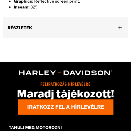
Graphics
:
Reflective screen print.
Inseam
:
32".
RÉSZLETEK
Gender:
Women
,
,
Functional Features:
Waterproof
Seam Sealed
Reflective
WARRANTY:
2 year limited warranty – Go to
www.h-
d.com/warranty
for full details
Origin:
Imported
FELIRATKOZÁS HÍRLEVÉLRE
Maradj tájékozott!
IRATKOZZ FEL A HÍRLEVÉLRE
TANULJ MEG MOTOROZNI