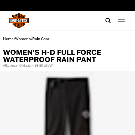
web accessibility
Home
Women's
Rain Gear
/
/
WOMEN'S H-D FULL FORCE
WATERPROOF RAIN PANT
Alkatrész | Cikkszám: 98115-26VW