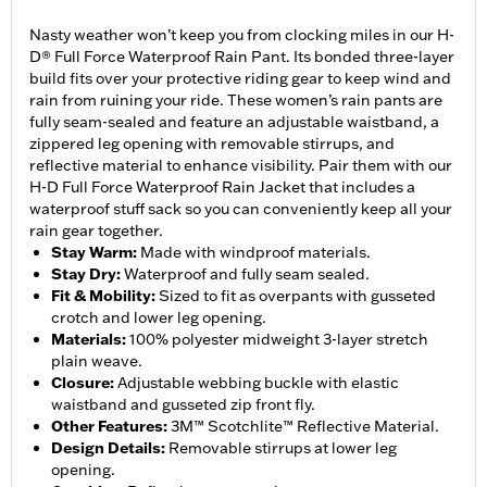
Nasty weather won’t keep you from clocking miles in our H-
D® Full Force Waterproof Rain Pant. Its bonded three-layer
build fits over your protective riding gear to keep wind and
rain from ruining your ride. These women’s rain pants are
fully seam-sealed and feature an adjustable waistband, a
zippered leg opening with removable stirrups, and
reflective material to enhance visibility. Pair them with our
H-D Full Force Waterproof Rain Jacket that includes a
waterproof stuff sack so you can conveniently keep all your
rain gear together.
Stay Warm
:
Made with windproof materials.
Stay Dry
:
Waterproof and fully seam sealed.
Fit & Mobility
:
Sized to fit as overpants with gusseted
crotch and lower leg opening.
Materials
:
100% polyester midweight 3-layer stretch
plain weave.
Closure
:
Adjustable webbing buckle with elastic
waistband and gusseted zip front fly.
Other Features
:
3M™ Scotchlite™ Reflective Material.
Design Details
:
Removable stirrups at lower leg
opening.