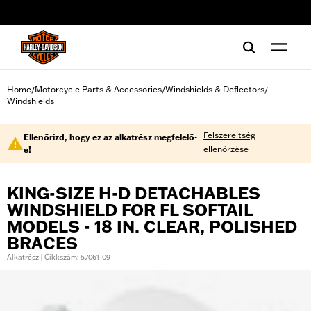
web accessibility
Home
Motorcycle Parts & Accessories
Windshields & Deflectors
/
/
/
Windshields
Felszereltség
Ellenőrizd, hogy ez az alkatrész megfelelő-
ellenőrzése
e!
KING-SIZE H-D DETACHABLES
WINDSHIELD FOR FL SOFTAIL
MODELS - 18 IN. CLEAR, POLISHED
BRACES
Alkatrész | Cikkszám: 57061-09