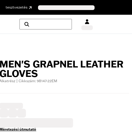
tesztvezetés
MEN'S GRAPNEL LEATHER
GLOVES
Alkatrész | Cikkszám: 98147-22EM
Méretezési útmutató