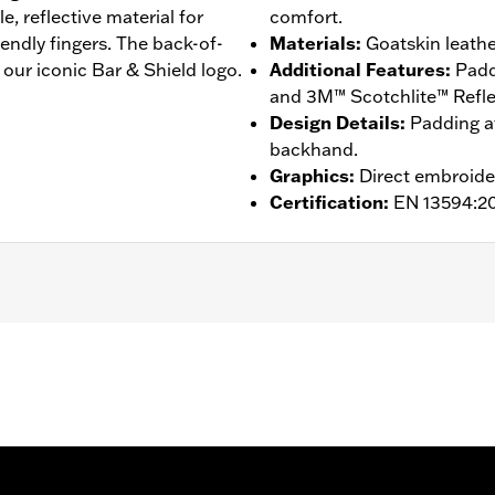
, reflective material for
comfort.
iendly fingers. The back-of-
Materials
:
Goatskin leather
 our iconic Bar & Shield logo.
Additional Features
:
Padd
and 3M™ Scotchlite™ Reflect
Design Details
:
Padding at
backhand.
Graphics
:
Direct embroide
Certification
:
EN 13594:2
ompatible
,
Reflective
,
Pre-Curved Fingers
- Go to
www.h-d.com/warranty
for full details