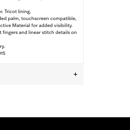
. Tricot lining.
ed palm, touchscreen compatible,
ive Material for added visibility.
 fingers and linear stitch details on
ry.
015