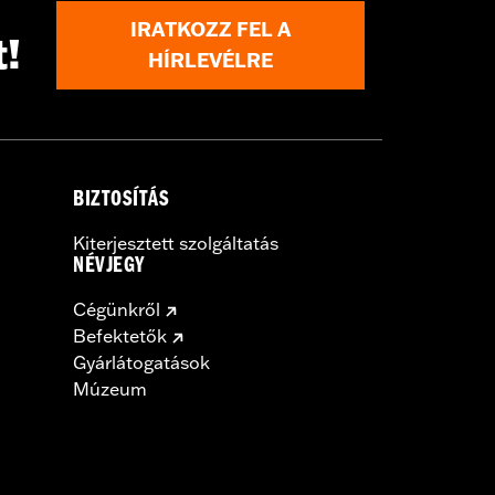
IRATKOZZ FEL A
t!
HÍRLEVÉLRE
BIZTOSÍTÁS
Kiterjesztett szolgáltatás
NÉVJEGY
Cégünkről
Befektetők
Gyárlátogatások
Múzeum