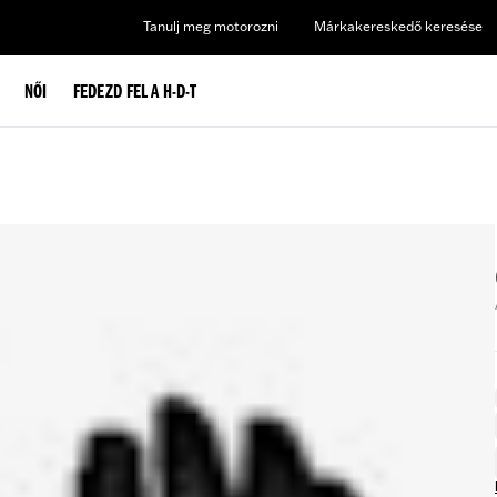
Tanulj meg motorozni
Márkakereskedő keresése
NŐI
FEDEZD FEL A H-D-T