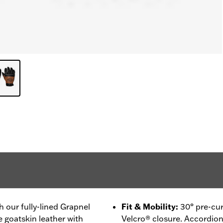
 our fully-lined Grapnel
Fit & Mobility
:
30° pre-cur
 goatskin leather with
Velcro® closure. Accordion 