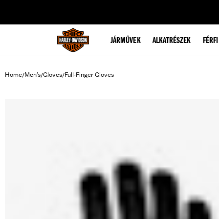
web accessibility
JÁRMŰVEK
ALKATRÉSZEK
FÉRFI
Home
Men's
Gloves
Full-Finger Gloves
/
/
/