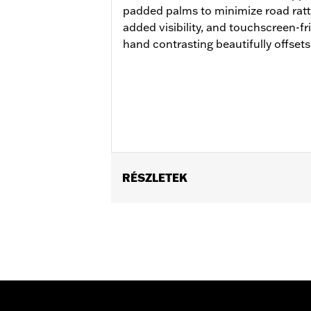
padded palms to minimize road rattle
added visibility, and touchscreen-fr
hand contrasting beautifully offsets
RÉSZLETEK
Gender:
Men
Functional Features:
Touchscreen C
WARRANTY:
2 year limited warranty 
Origin:
Imported