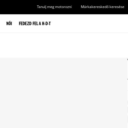
Tanulj meg motorozni
Márkakereskedő keresése
NŐI
FEDEZD FEL A H-D-T