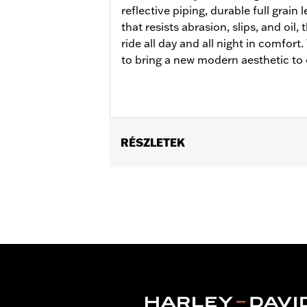
reflective piping, durable full grain
that resists abrasion, slips, and oil,
ride all day and all night in comfor
to bring a new modern aesthetic to 
RÉSZLETEK
Gender:
Women
WARRANTY:
Wolverine Worldwide Ma
Origin:
Imported
Dimension Description:
SHAFT HEIGH