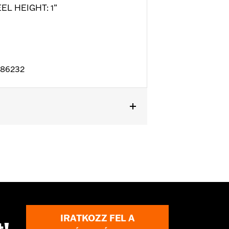
EEL HEIGHT: 1”
D86232
l details
IRATKOZZ FEL A