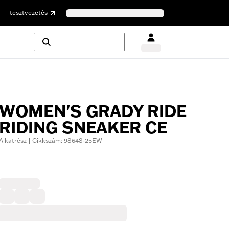
tesztvezetés
WOMEN'S GRADY RIDE
RIDING SNEAKER CE
Alkatrész | Cikkszám: 98648-25EW