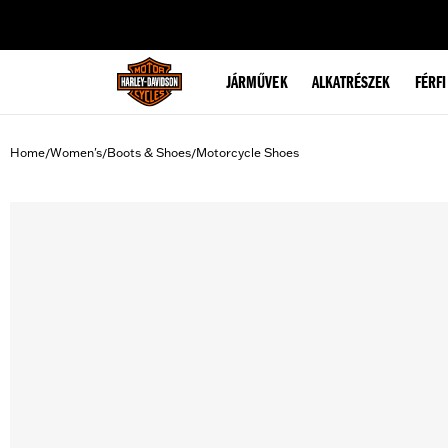
web accessibility
JÁRMŰVEK
ALKATRÉSZEK
FÉRFI
Home
Women's
Boots & Shoes
Motorcycle Shoes
/
/
/