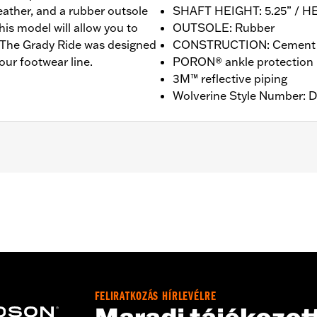
 leather, and a rubber outsole
SHAFT HEIGHT: 5.25” / H
 this model will allow you to
OUTSOLE: Rubber
t. The Grady Ride was designed
CONSTRUCTION: Cement
our footwear line.
PORON® ankle protection
3M™ reflective piping
Wolverine Style Number: 
nufacturer Warranty – Go to
www.h-d.com/warranty
for ful
T: 5.25” / HEEL HEIGHT: 1”
FELIRATKOZÁS HÍRLEVÉLRE