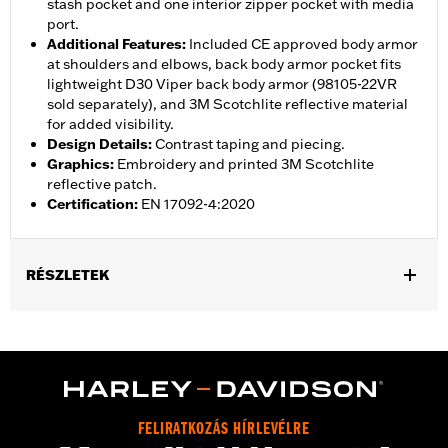
stash pocket and one interior zipper pocket with media
port.
Additional Features
:
Included CE approved body armor
at shoulders and elbows, back body armor pocket fits
lightweight D30 Viper back body armor (98105-22VR
sold separately), and 3M Scotchlite reflective material
for added visibility.
Design Details
:
Contrast taping and piecing.
Graphics
:
Embroidery and printed 3M Scotchlite
reflective patch.
Certification
:
EN 17092-4:2020
RÉSZLETEK
Gender:
Men
,
,
,
Functional Features:
Vented
Waterproof
Seam Sealed
,
,
,
Interior Zipper
Storm Flaps
Action Back
Adjustable Sleeve
,
,
,
,
Cuffs
Adjustable Waist
Two-way Zipper Front
Zipper Pockets
,
,
,
Interior Zipper
Reflective
Armor Included
Armor Pockets
FELIRATKOZÁS HÍRLEVÉLRE
WARRANTY:
2 year limited warranty � Go to
www.h-