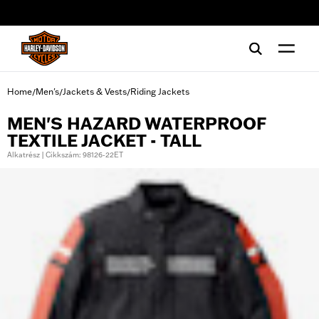
web accessibility
Home
Men's
Jackets & Vests
Riding Jackets
/
/
/
MEN'S HAZARD WATERPROOF
TEXTILE JACKET - TALL
Alkatrész | Cikkszám: 98126-22ET