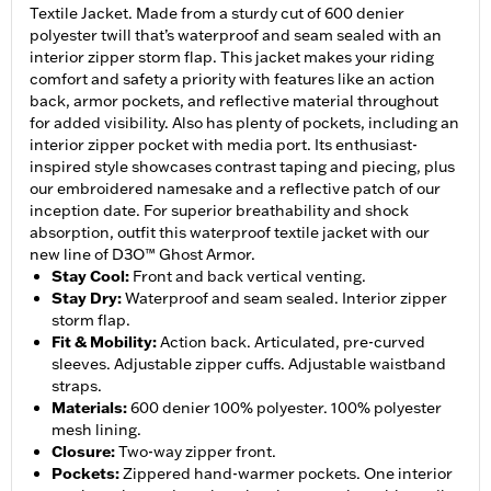
Textile Jacket. Made from a sturdy cut of 600 denier
polyester twill that’s waterproof and seam sealed with an
interior zipper storm flap. This jacket makes your riding
comfort and safety a priority with features like an action
back, armor pockets, and reflective material throughout
for added visibility. Also has plenty of pockets, including an
interior zipper pocket with media port. Its enthusiast-
inspired style showcases contrast taping and piecing, plus
our embroidered namesake and a reflective patch of our
inception date. For superior breathability and shock
absorption, outfit this waterproof textile jacket with our
new line of D3O™ Ghost Armor.
Stay Cool
:
Front and back vertical venting.
Stay Dry
:
Waterproof and seam sealed. Interior zipper
storm flap.
Fit & Mobility
:
Action back. Articulated, pre-curved
sleeves. Adjustable zipper cuffs. Adjustable waistband
straps.
Materials
:
600 denier 100% polyester. 100% polyester
mesh lining.
Closure
:
Two-way zipper front.
Pockets
:
Zippered hand-warmer pockets. One interior