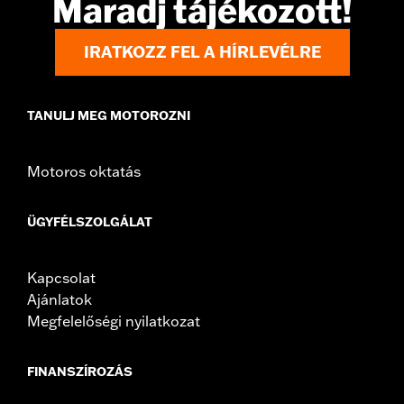
Maradj tájékozott!
d.com/warranty
for full details
Jacket Style:
Moto
IRATKOZZ FEL A HÍRLEVÉLRE
Origin:
Imported
TANULJ MEG MOTOROZNI
Motoros oktatás
ÜGYFÉLSZOLGÁLAT
Kapcsolat
Ajánlatok
Megfelelőségi nyilatkozat
FINANSZÍROZÁS