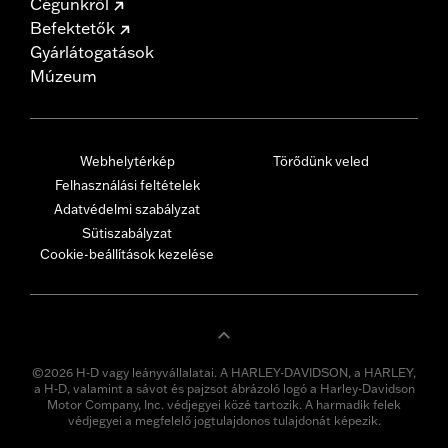
Cégünkről
Befektetők
Gyárlátogatások
Múzeum
Webhelytérkép
Törődünk veled
Felhasználási feltételek
Adatvédelmi szabályzat
Sütiszabályzat
Cookie-beállítások kezelése
©2026 H-D vagy leányvállalatai. A HARLEY-DAVIDSON, a HARLEY,
a H-D, valamint a sávot és pajzsot ábrázoló logó a Harley-Davidson
Motor Company, Inc. védjegyei közé tartozik. A harmadik felek
védjegyei a megfelelő jogtulajdonos tulajdonát képezik.