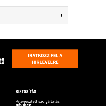
ng and Trike models with Original
IRATKOZZ FEL A
t!
HÍRLEVÉLRE
BIZTOSÍTÁS
Kiterjesztett szolgáltatás