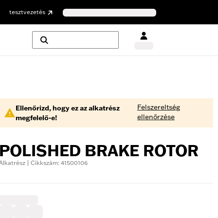
tesztvezetés
Felszereltség
Ellenőrizd, hogy ez az alkatrész
ellenőrzése
megfelelő-e!
POLISHED BRAKE ROTOR
Alkatrész | Cikkszám: 41500106