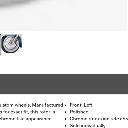
custom wheels. Manufactured
Front, Left
or exact fit, this rotor is
Polished
 chrome-like appearance.
Chrome rotors include chr
Sold individually