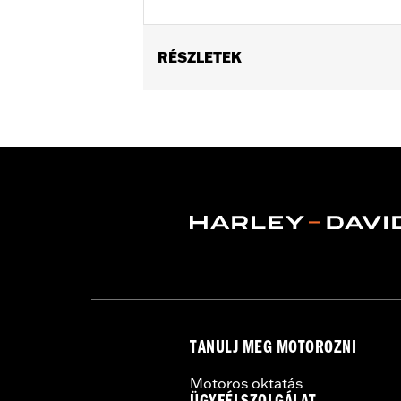
RÉSZLETEK
Fits ’14-'22 XL, ’06-'17 Dyna® (except 
Equipment or accessory wheel with 3.2
Installation Instructions
Position On Bike:
Front
Side of Bike:
Left
Sold In Units:
Each
Material:
Steel
In the Box:
Rotor and chrome install
WARRANTY:
1 year limited warranty 
TANULJ MEG MOTOROZNI
Motoros oktatás