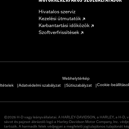
MOTORKERÉKPÁROS SZOLGÁLTATÁSOK
Hivatalos szerviz
Kezelési útmutatók
Karbantartási időközök
Szoftverfrissítések
Webhelytérkép
Cookie-beállításo
ltételek
Adatvédelmi szabályzat
Sütiszabályzat
|
|
|
©2026 H-D vagy leányvállalatai. A HARLEY-DAVIDSON, a HARLEY, a H-D, v
sávot és pajzsot ábrázoló logó a Harley-Davidson Motor Company, Inc. védje
tartozik. A harmadik felek védjegyei a megfelelő jogtulajdonos tulajdonát ké