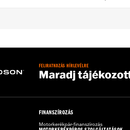
FXDLS), ’15-later Softail® (except FXSE) and ’09-later Touri
5" bolt circle rotor mount.
FELIRATKOZÁS HÍRLEVÉLRE
Maradj tájékozot
ation hardware
– Go to
www.h-d.com/warranty
for full details
FINANSZÍROZÁS
Motorkerékpár-finanszírozás