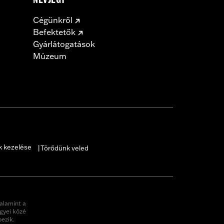
NÉVJEGY
Cégünkről
Befektetők
Gyárlátogatások
Múzeum
k kezelése
Törődünk veled
|
alamint a
gyei közé
pezik.