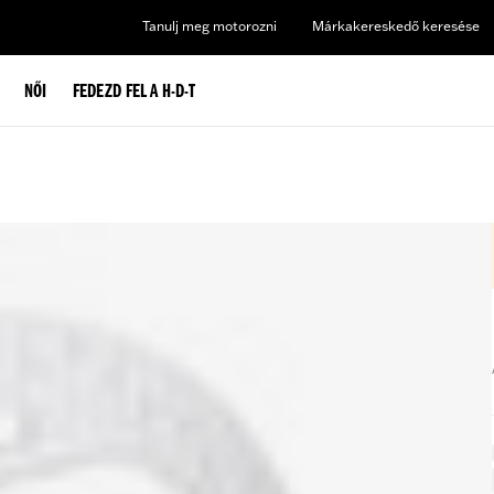
Tanulj meg motorozni
Márkakereskedő keresése
NŐI
FEDEZD FEL A H-D-T