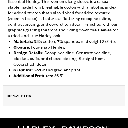
Essential Henley. This women’s long sleeve is a casual
staple made from breathable cotton with a hit of spandex
for added stretch that’s also ribbed for added textured
(zoom in to see). It features a flattering scoop neckline,
contrast piecing, and coverstitch detail. Finished with our
graphics gracing the front and riding down the sleeves for
a tried-and-true Harley look.
Materials
:
93% cotton, 7% spandex midweight 2x2 rib.
Closure
:
Four-snap Henley.
Design Details
:
Scoop neckline. Contrast neckline,
placket, cuffs, and sleeve piecing. Straight hem.
Coverstitch detail.
Graphics
:
Soft-hand gradient print.
Additional Features
:
26.5"
RÉSZLETEK
Gender:
Women
WARRANTY:
2 year limited warranty – Go to
www.h-
d.com/warranty
for full details