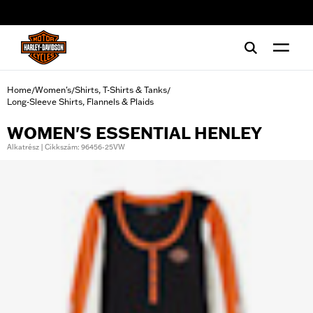
web accessibility
Home
Women's
Shirts, T-Shirts & Tanks
/
/
/
Long-Sleeve Shirts, Flannels & Plaids
WOMEN'S ESSENTIAL HENLEY
Alkatrész | Cikkszám: 96456-25VW