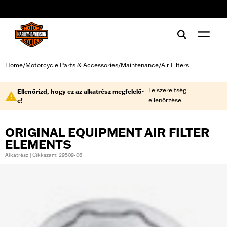
web accessibility
Home
Motorcycle Parts & Accessories
Maintenance
Air Filters
/
/
/
Felszereltség
Ellenőrizd, hogy ez az alkatrész megfelelő-
ellenőrzése
e!
ORIGINAL EQUIPMENT AIR FILTER
ELEMENTS
Alkatrész | Cikkszám: 29509-06