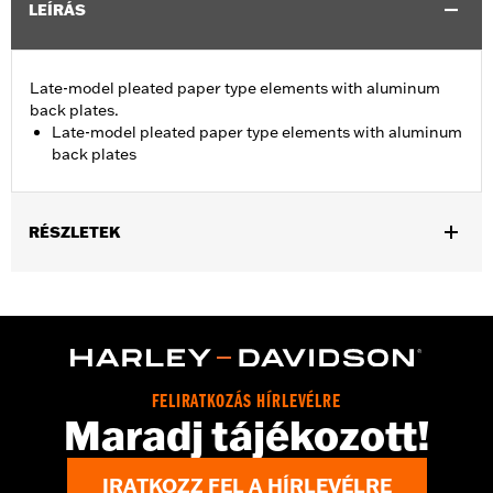
LEÍRÁS
Late-model pleated paper type elements with aluminum
back plates.
Late-model pleated paper type elements with aluminum
back plates
RÉSZLETEK
Fits '06-'10 FLHTCUSE models.
Sold In Units:
Each
In the Box:
Air filter only
WARRANTY:
1 year limited warranty – Go to
www.h-
d.com/warranty
for full details
FELIRATKOZÁS HÍRLEVÉLRE
Maradj tájékozott!
IRATKOZZ FEL A HÍRLEVÉLRE