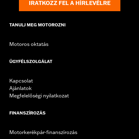
IRATKOZZ FEL A HÍRLEVÉLRE
from different manufacturers on the same
motorcycle, can adversely affect stability, which
could result in death or serious injury.
TANULJ MEG MOTOROZNI
Motoros oktatás
ÜGYFÉLSZOLGÁLAT
Kapcsolat
Ajánlatok
Megfelelőségi nyilatkozat
FINANSZÍROZÁS
Motorkerékpár-finanszírozás