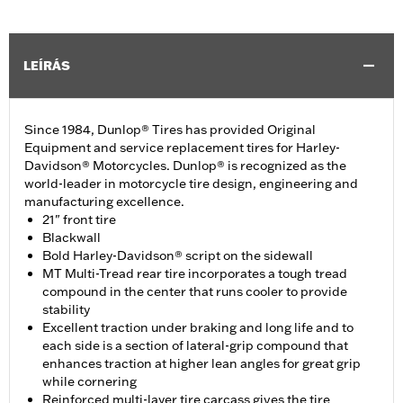
LEÍRÁS
Since 1984, Dunlop® Tires has provided Original
Equipment and service replacement tires for Harley-
Davidson® Motorcycles. Dunlop® is recognized as the
world-leader in motorcycle tire design, engineering and
manufacturing excellence.
21" front tire
Blackwall
Bold Harley-Davidson® script on the sidewall
MT Multi-Tread rear tire incorporates a tough tread
compound in the center that runs cooler to provide
stability
Excellent traction under braking and long life and to
each side is a section of lateral-grip compound that
enhances traction at higher lean angles for great grip
while cornering
Reinforced multi-layer tire carcass gives the tire