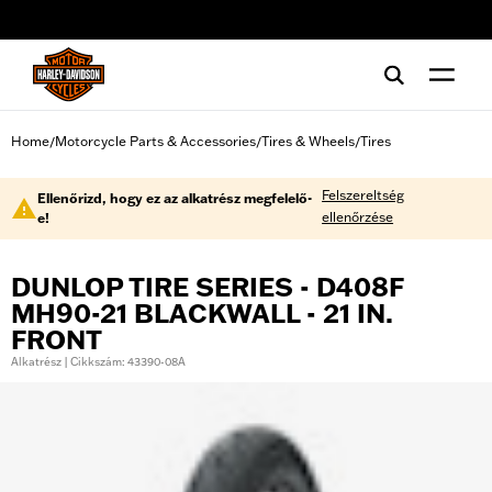
web accessibility
Home
Motorcycle Parts & Accessories
Tires & Wheels
Tires
/
/
/
Felszereltség
Ellenőrizd, hogy ez az alkatrész megfelelő-
ellenőrzése
e!
DUNLOP TIRE SERIES - D408F
MH90-21 BLACKWALL - 21 IN.
FRONT
Alkatrész | Cikkszám: 43390-08A