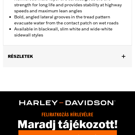
strength for long life and provides stability at highway
speeds and maximum lean angles
Bold, angled lateral grooves in the tread pattern
evacuate water from the contact patch on wet roads
Available in blackwall, slim white and wide-white
sidewall styles
RÉSZLETEK
Fits '08-'15 FXST, '08-'09 FXSTB and '08-'10 FXSTC models.
Position On Bike:
Front
Sold In Units:
Each
In the Box:
Tire only
Rim Size:
2.15 x 21
Rim Size UOM:
Inches
Tire Size:
MH90-21
FELIRATKOZÁS HÍRLEVÉLRE
Maradj tájékozott!
Tread:
D408F
WARNING:
Use only H-D® approved tires. See an H-D® dealer.
Using non-approved tires or mixing approved tires