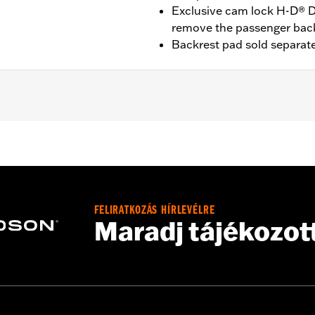
Exclusive cam lock H-D® D
remove the passenger bac
Backrest pad sold separate
t '25-later FLTRXRRSE) equipped with required Docking Har
09-later Touring models equipped with rigid-mount Tour-Pak
Pak® Conversion Kit . FLTRXSTSE models require the addit
3. '24 FLTRXSTSE requires separate purchase of P/N 54000
quire separate purchase of P/N 54000337 hardware kit.
FELIRATKOZÁS HÍRLEVÉLRE
Maradj tájékozot
Docking Hardware