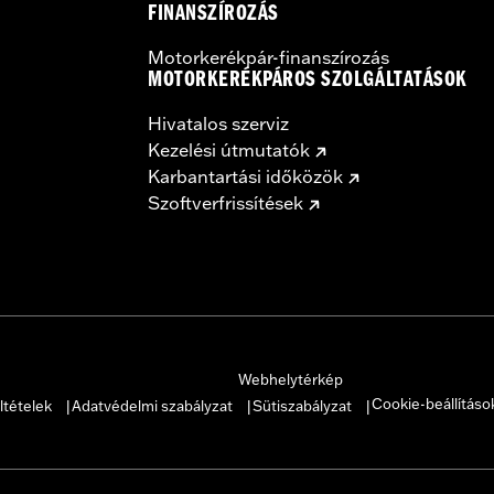
FINANSZÍROZÁS
– Go to
www.h-d.com/warranty
for full details
Motorkerékpár-finanszírozás
MOTORKERÉKPÁROS SZOLGÁLTATÁSOK
Hivatalos szerviz
Kezelési útmutatók
Karbantartási időközök
Szoftverfrissítések
Webhelytérkép
Cookie-beállításo
ltételek
Adatvédelmi szabályzat
Sütiszabályzat
|
|
|