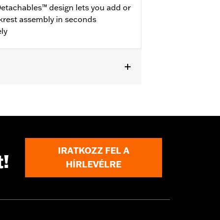
etachables™ design lets you add or
krest assembly in seconds
ly
dware Kits (except models equipped
® luggage require purchase or
ional purchase of Detachable
383A hardware kit. '25-later
IRATKOZZ FEL A
t!
HÍRLEVÉLRE