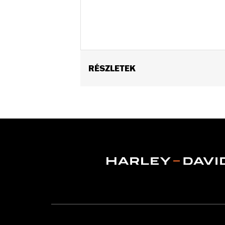
RÉSZLETEK
Fits '09-later Touring models (excep
with Stealth Detach Luggage Rack). '
appropriate H-D® Detachables™ Tour-
Conversion Hardware Kit P/N 5400038
FLTRXSTSE and '26-later FLHXSTSE re
Installation Instructions
Adjustable:
Yes
Mounting Style:
Detachable
Sold Separately:
Backrest Pad and 
Sold In Units:
Each
Material:
Steel
In the Box:
Upright Only