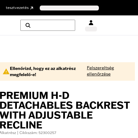
tesztvezetés
Felszereltség
Ellenőrizd, hogy ez az alkatrész
ellenőrzése
megfelelő-e!
PREMIUM H-D
DETACHABLES BACKREST
WITH ADJUSTABLE
RECLINE
Alkatrész | Cikkszám: 52300257