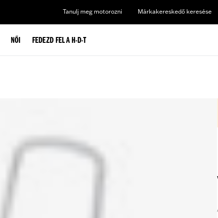
Tanulj meg motorozni
Márkakereskedő keresése
NŐI
FEDEZD FEL A H-D-T