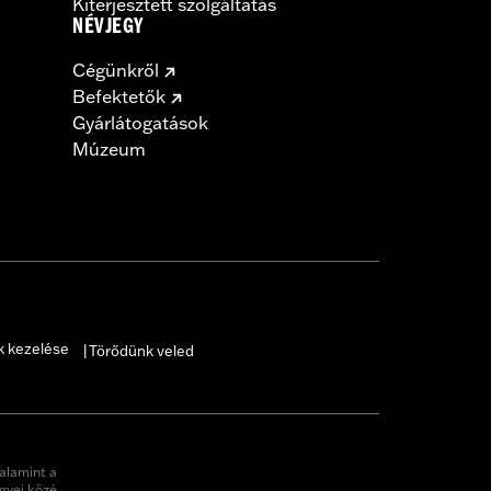
Kiterjesztett szolgáltatás
NÉVJEGY
Cégünkről
Befektetők
Gyárlátogatások
Múzeum
k kezelése
Törődünk veled
|
alamint a
gyei közé