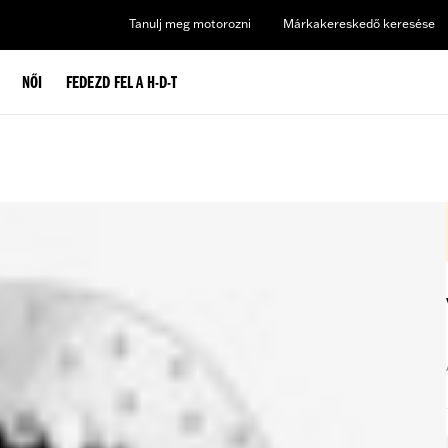
Tanulj meg motorozni
Márkakereskedő keresése
NŐI
FEDEZD FEL A H-D-T