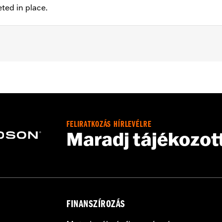
eted in place.
 '00-'14 Softail® (except Springer™), and '00-'07 Touring mod
FELIRATKOZÁS HÍRLEVÉLRE
Maradj tájékozot
ation hardware
– Go to
www.h-d.com/warranty
for full details
FINANSZÍROZÁS