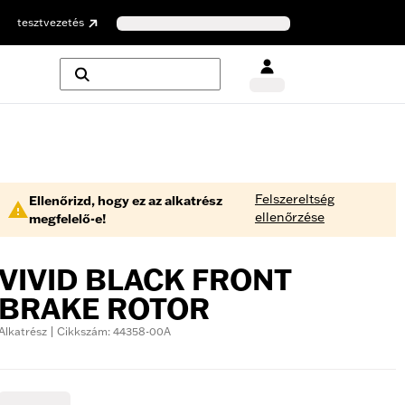
tesztvezetés
Felszereltség
Ellenőrizd, hogy ez az alkatrész
ellenőrzése
megfelelő-e!
VIVID BLACK FRONT
BRAKE ROTOR
Alkatrész | Cikkszám: 44358-00A