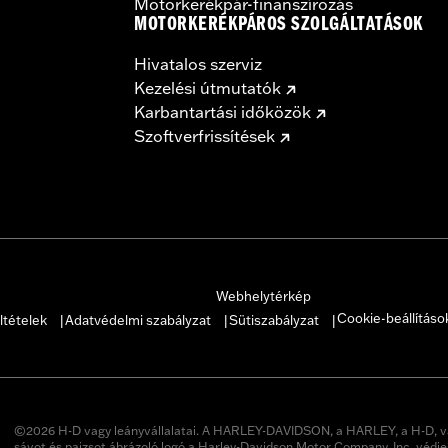
Motorkerékpár-finanszírozás
MOTORKERÉKPÁROS SZOLGÁLTATÁSOK
Hivatalos szerviz
Kezelési útmutatók
Karbantartási időközök
Szoftverfrissítések
Webhelytérkép
Cookie-beállításo
ltételek
Adatvédelmi szabályzat
Sütiszabályzat
|
|
|
©2026 H-D vagy leányvállalatai. A HARLEY-DAVIDSON, a HARLEY, a H-D, v
sávot és pajzsot ábrázoló logó a Harley-Davidson Motor Company, Inc. védje