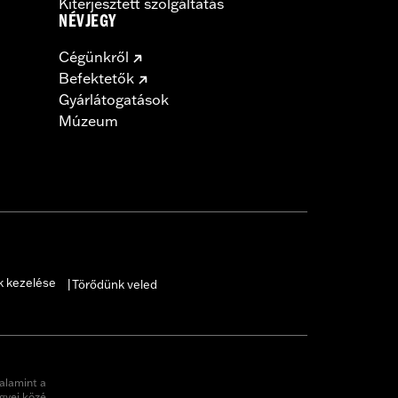
Kiterjesztett szolgáltatás
NÉVJEGY
Cégünkről
Befektetők
Gyárlátogatások
Múzeum
k kezelése
Törődünk veled
|
alamint a
gyei közé