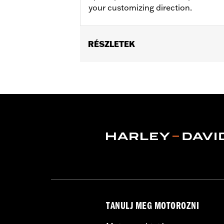
your customizing direction.
RÉSZLETEK
Fits '09-later Touring models equippe
Installation Instructions
Position On Bike:
Front
Side of Bike:
Left or Right
Sold In Units:
Each
Material:
Steel
In the Box:
Rotor and chrome install
WARRANTY:
1 year limited warranty 
TANULJ MEG MOTOROZNI