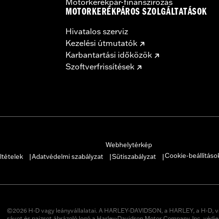
Motorkerékpár-finanszírozás
MOTORKERÉKPÁROS SZOLGÁLTATÁSOK
Hivatalos szerviz
Kezelési útmutatók
Karbantartási időközök
Szoftverfrissítések
Webhelytérkép
Cookie-beállításo
ltételek
Adatvédelmi szabályzat
Sütiszabályzat
|
|
|
©2026 H-D vagy leányvállalatai. A HARLEY-DAVIDSON, a HARLEY, a H-D, v
sávot és pajzsot ábrázoló logó a Harley-Davidson Motor Company, Inc. védje