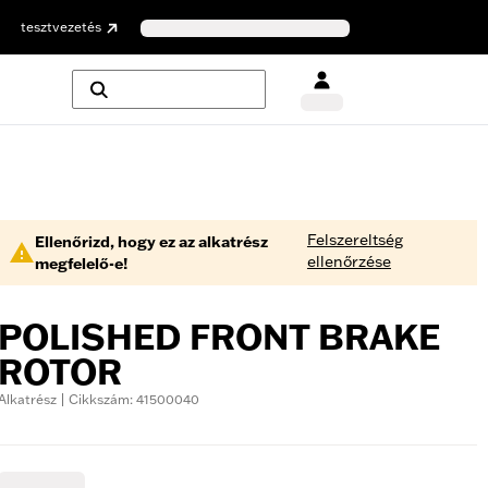
tesztvezetés
Felszereltség
Ellenőrizd, hogy ez az alkatrész
ellenőrzése
megfelelő-e!
POLISHED FRONT BRAKE
ROTOR
Alkatrész | Cikkszám: 41500040