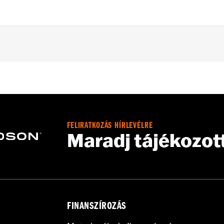
d with Chisel or Slicer Custom Front Wheel.
FELIRATKOZÁS HÍRLEVÉLRE
Maradj tájékozot
ation hardware
– Go to
www.h-d.com/warranty
for full details
FINANSZÍROZÁS