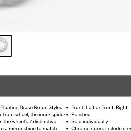
Floating Brake Rotor. Styled
Front, Left or Front, Right
 front wheel, the inner spider
Polished
s the wheel's 7 distinctive
Sold individually
to a mirror shine to match
Chrome rotors include chr