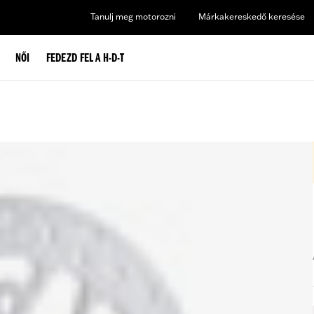
Tanulj meg motorozni
Márkakereskedő keresése
NŐI
FEDEZD FEL A H-D-T