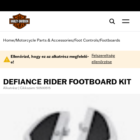
web accessibility
Home
Motorcycle Parts & Accessories
Foot Controls
Footboards
/
/
/
Felszereltség
Ellenőrizd, hogy ez az alkatrész megfelelő-
ellenőrzése
e!
DEFIANCE RIDER FOOTBOARD KIT
Alkatrész | Cikkszám: 50500515