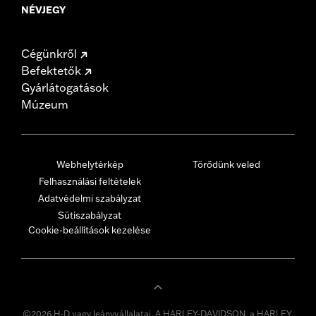
NÉVJEGY
Cégünkről
Befektetők
Gyárlátogatások
Múzeum
Webhelytérkép
Törődünk veled
Felhasználási feltételek
Adatvédelmi szabályzat
Sütiszabályzat
Cookie-beállítások kezelése
©2026 H-D vagy leányvállalatai. A HARLEY-DAVIDSON, a HARLEY,