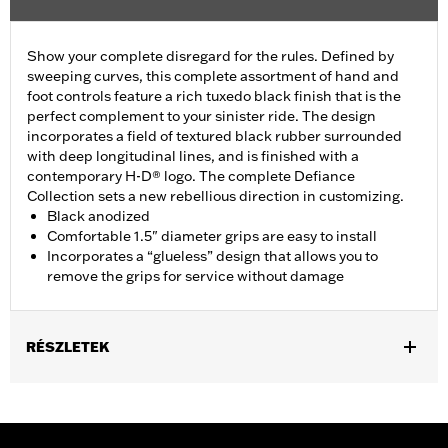
Show your complete disregard for the rules. Defined by
sweeping curves, this complete assortment of hand and
foot controls feature a rich tuxedo black finish that is the
perfect complement to your sinister ride. The design
incorporates a field of textured black rubber surrounded
with deep longitudinal lines, and is finished with a
contemporary H-D® logo. The complete Defiance
Collection sets a new rebellious direction in customizing.
Black anodized
Comfortable 1.5" diameter grips are easy to install
Incorporates a “glueless” design that allows you to
remove the grips for service without damage
RÉSZLETEK
Fits ’16-’17 Dyna FXDLS and ‘16-later Softail models, ’11-’12
FLSTSE, ’14-’15 FLSTNSE, ’13-’14 FXSBSE, ’16-’17 FXSE and ’08-
later Touring (except ’18-later FLTRXSE) and Trike models.