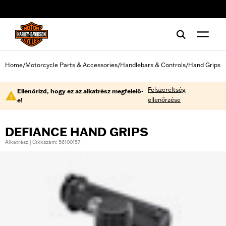
web accessibility
Home
Motorcycle Parts & Accessories
Handlebars & Controls
Hand Grips
/
/
/
Felszereltség
Ellenőrizd, hogy ez az alkatrész megfelelő-
ellenőrzése
e!
DEFIANCE HAND GRIPS
Alkatrész | Cikkszám: 56100157