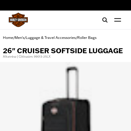
web accessibility
Home
Men's
Luggage & Travel Accessories
Roller Bags
/
/
/
26" CRUISER SOFTSIDE LUGGAGE
Alkatrész | Cikkszám: 99013-25LX