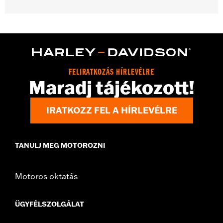
Gender:
Unisex
Functional Features:
Medium Check-In
Dimension Description:
28" x 17" x 11"
FELIRATKOZÁS HÍRLEVÉLRE
Maradj tájékozott!
IRATKOZZ FEL A HÍRLEVÉLRE
TANULJ MEG MOTOROZNI
Motoros oktatás
ÜGYFÉLSZOLGÁLAT