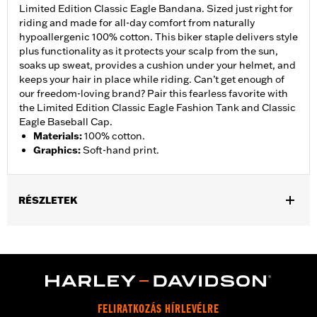
Limited Edition Classic Eagle Bandana. Sized just right for
riding and made for all-day comfort from naturally
hypoallergenic 100% cotton. This biker staple delivers style
plus functionality as it protects your scalp from the sun,
soaks up sweat, provides a cushion under your helmet, and
keeps your hair in place while riding. Can’t get enough of
our freedom-loving brand? Pair this fearless favorite with
the Limited Edition Classic Eagle Fashion Tank and Classic
Eagle Baseball Cap.
Materials
:
100% cotton.
Graphics
:
Soft-hand print.
RÉSZLETEK
Gender:
Women
WARRANTY:
2 year limited warranty � Go to
www.h-
d.com/warranty
for full details
Origin:
Imported
FELIRATKOZÁS HÍRLEVÉLRE