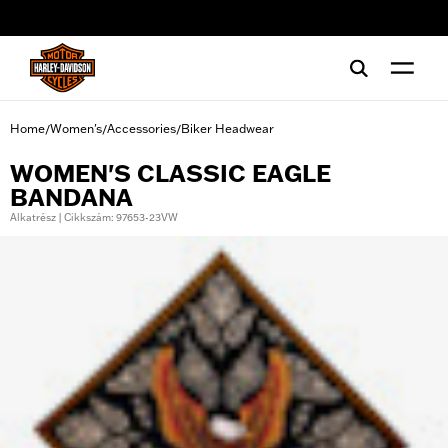
web accessibility
Home
Women's
Accessories
Biker Headwear
/
/
/
WOMEN'S CLASSIC EAGLE
BANDANA
Alkatrész | Cikkszám: 97653-23VW