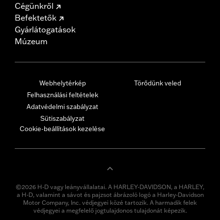
Cégünkről
Befektetők
Gyárlátogatások
Múzeum
Webhelytérkép
Törődünk veled
Felhasználási feltételek
Adatvédelmi szabályzat
Sütiszabályzat
Cookie-beállítások kezelése
©2026 H-D vagy leányvállalatai. A HARLEY-DAVIDSON, a HARLEY,
a H-D, valamint a sávot és pajzsot ábrázoló logó a Harley-Davidson
Motor Company, Inc. védjegyei közé tartozik. A harmadik felek
védjegyei a megfelelő jogtulajdonos tulajdonát képezik.