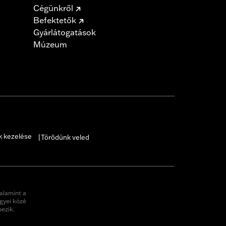
Cégünkről
Befektetők
Gyárlátogatások
Múzeum
k kezelése
Törődünk veled
|
alamint a
gyei közé
pezik.