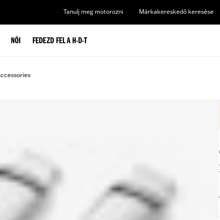
Tanulj meg motorozni
Márkakereskedő keresése
NŐI
FEDEZD FEL A H-D-T
ccessories