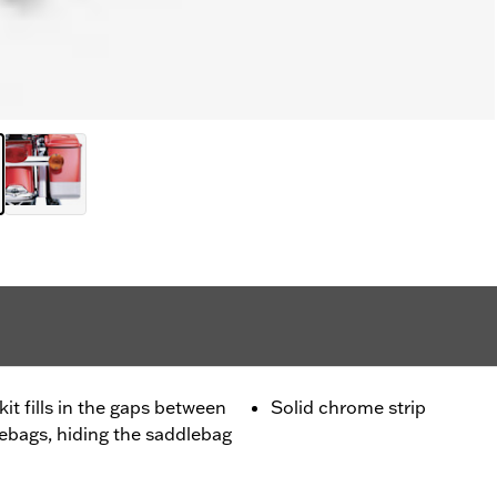
it fills in the gaps between
Solid chrome strip
lebags, hiding the saddlebag