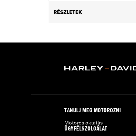
RÉSZLETEK
Fits '93-'08 Electra Glide® (except 
FLHS models. (Will not fit models eq
90839-93A, 91216-97 Electra Glo™ Lig
not fit '98-'08 FLTR.)
Installation Instructions
In the Box:
Left and right filler strip
TANULJ MEG MOTOROZNI
Motoros oktatás
ÜGYFÉLSZOLGÁLAT