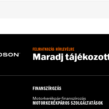
FLHX) models, '94-'08 FLHR models (except FLHRCI with rea
uipped with Nostalgic and Triple Rail Saddlebag Guard Rail
ht Rails Leather Saddlebags P/N 90652- 94A, 90843-93 or 
FELIRATKOZÁS HÍRLEVÉLRE
s, and all necessary hardware
Maradj tájékozot
FINANSZÍROZÁS
Motorkerékpár-finanszírozás
MOTORKERÉKPÁROS SZOLGÁLTATÁSOK