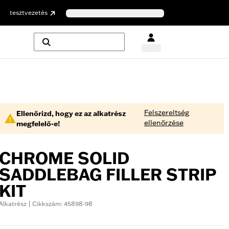
tesztvezetés
Felszereltség
Ellenőrizd, hogy ez az alkatrész
ellenőrzése
megfelelő-e!
CHROME SOLID
SADDLEBAG FILLER STRIP
KIT
Alkatrész | Cikkszám: 45898-98