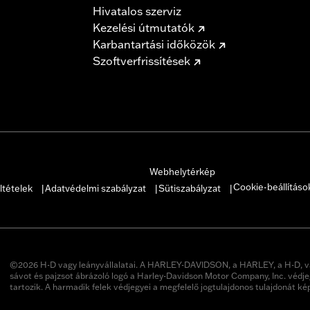
Hivatalos szerviz
Kezelési útmutatók
Karbantartási időközök
Szoftverfrissítések
Webhelytérkép
Cookie-beállításo
ltételek
Adatvédelmi szabályzat
Sütiszabályzat
|
|
|
©2026 H-D vagy leányvállalatai. A HARLEY-DAVIDSON, a HARLEY, a H-D, v
sávot és pajzsot ábrázoló logó a Harley-Davidson Motor Company, Inc. védje
tartozik. A harmadik felek védjegyei a megfelelő jogtulajdonos tulajdonát ké