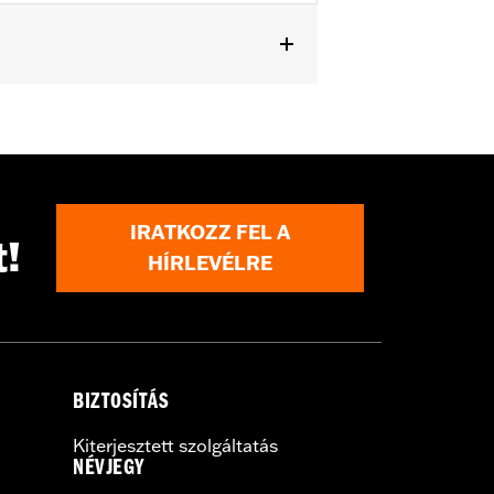
r docking kit and FLHRS) and '93
s or chrome Saddlebag Guard Kit P/N
with Fender Rail P/N 91019-92A. Does
IRATKOZZ FEL A
t!
HÍRLEVÉLRE
BIZTOSÍTÁS
Kiterjesztett szolgáltatás
NÉVJEGY