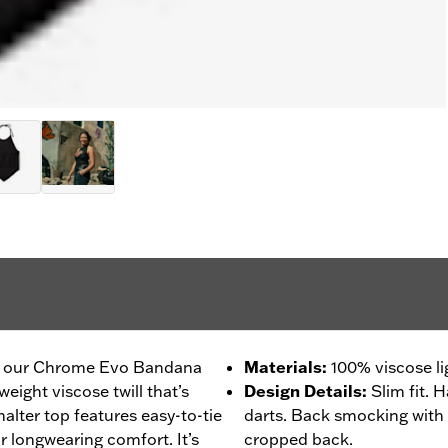
 in our Chrome Evo Bandana
Materials
:
100% viscose li
tweight viscose twill that’s
Design Details
:
Slim fit. 
alter top features easy-to-tie
darts. Back smocking with 
r longwearing comfort. It’s
cropped back.