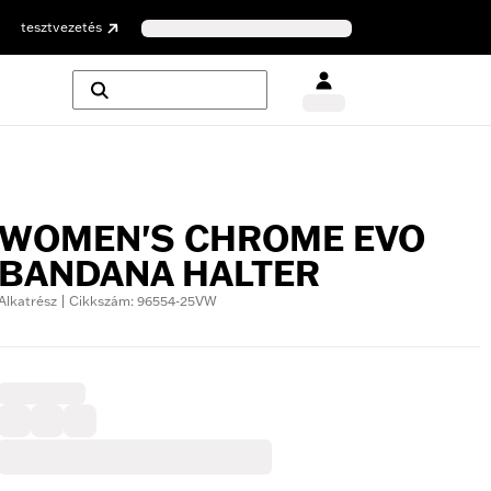
tesztvezetés
WOMEN'S CHROME EVO
BANDANA HALTER
Alkatrész | Cikkszám: 96554-25VW