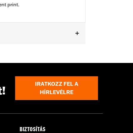
nt print.
IRATKOZZ FEL A
t!
HÍRLEVÉLRE
BIZTOSÍTÁS