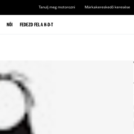
Tanulj meg motorozni
Márkakereskedő keresése
NŐI
FEDEZD FEL A H-D-T