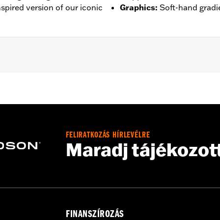
nspired version of our iconic
Graphics
:
Soft-hand gradie
– Go to
www.h-d.com/warranty
for full details
FELIRATKOZÁS HÍRLEVÉLRE
Maradj tájékozot
FINANSZÍROZÁS