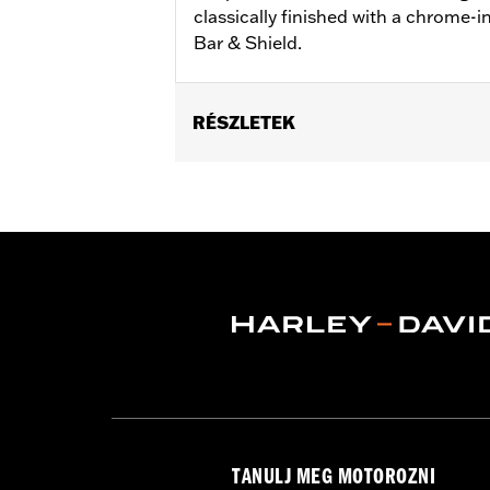
classically finished with a chrome-i
Bar & Shield.
RÉSZLETEK
Gender:
Women
WARRANTY:
2 year limited warranty 
Origin:
Imported
TANULJ MEG MOTOROZNI