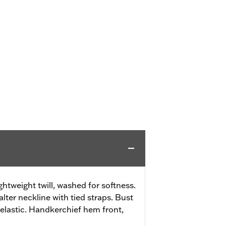
ghtweight twill, washed for softness.
Halter neckline with tied straps. Bust
elastic. Handkerchief hem front,