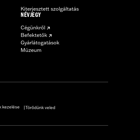
Kiterjesztett szolgáltatás
NÉVJEGY
Cégünkről
Befektetők
Gyárlátogatások
Múzeum
k kezelése
Törődünk veled
|