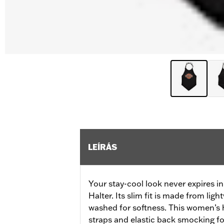
LEÍRÁS
Your stay-cool look never expires
Halter. Its slim fit is made from ligh
washed for softness. This women’s h
straps and elastic back smocking fo