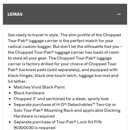
LEÍRÁS
Get ready to travel in style. The slim profile of the Chopped
Tour-Pak® luggage carrier is the perfect match for your
radical custom bagger. But don’t let the silhouette fool you –
the Chopped Tour-Pak® luggage carrier has loads of room
to store all your gear. The Chopped Tour-Pak® luggage
carrier is factory drilled for your choice of Chopped Tour-
Pak® backrest pads (sold separately), and equipped with
black hinges, black one-touch latch, luggage box mat and
lid tether.
Matches Vivid Black Paint
Black hardware
Chopped 3" and sectioned for a sleek, sporty look
Separate purchase of H-D® Detachables™ Two-Up or
Solo Tour-Pak® Mounting Rack and applicable Docking
Hardware is required
Separate purchase of Tour-Pak® Lock Kit P/N
90300030 is required