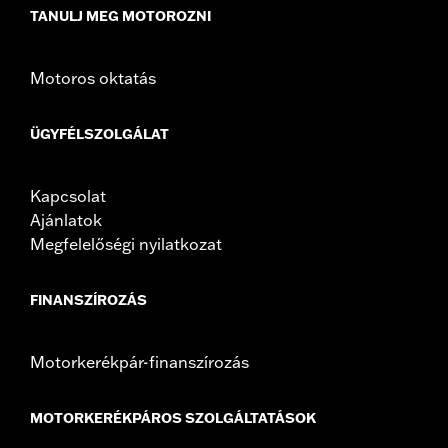
TANULJ MEG MOTOROZNI
fitment for details
Sold In Units:
Each
Height:
10.7 Inches
Motoros oktatás
Length:
21.6 Inches
Width:
25.9 Inches
ÜGYFÉLSZOLGÁLAT
In the Box:
Tour-Pak and installation instructions
Kapcsolat
Ajánlatok
Megfelelőségi nyilatkozat
FINANSZÍROZÁS
Motorkerékpár-finanszírozás
MOTORKERÉKPÁROS SZOLGÁLTATÁSOK