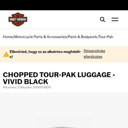
web accessibility
Home
Motorcycle Parts & Accessories
Paint & Bodywork
Tour-Pak
/
/
/
Felszereltség
Ellenőrizd, hogy ez az alkatrész megfelelő-
ellenőrzése
e!
CHOPPED TOUR-PAK LUGGAGE -
VIVID BLACK
Alkatrész | Cikkszám: 53000776DH