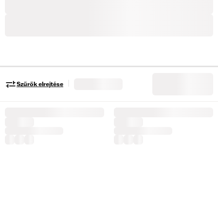
|
Szűrők elrejtése