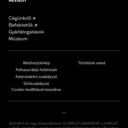
NÉVJEGY
Cégünkről
Befektetők
Gyárlátogatások
Múzeum
Webhelytérkép
Törődünk veled
Felhasználási feltételek
Adatvédelmi szabályzat
Sütiszabályzat
Cookie-beállítások kezelése
©2026 H-D vagy leányvállalatai. A HARLEY-DAVIDSON, a HARLEY,
a H-D, valamint a sávot és pajzsot ábrázoló logó a Harley-Davidson