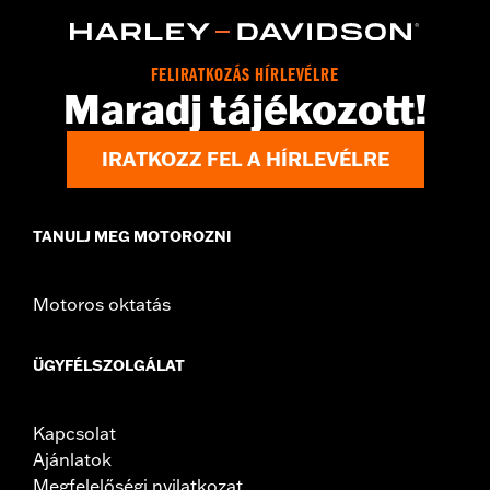
Technology:
Waterproof
Dimension Description:
SHAFT HEIGHT: 7” / HEEL HEIGHT:
1.5”
FELIRATKOZÁS HÍRLEVÉLRE
Maradj tájékozott!
IRATKOZZ FEL A HÍRLEVÉLRE
TANULJ MEG MOTOROZNI
Motoros oktatás
ÜGYFÉLSZOLGÁLAT
Kapcsolat
Ajánlatok
Megfelelőségi nyilatkozat