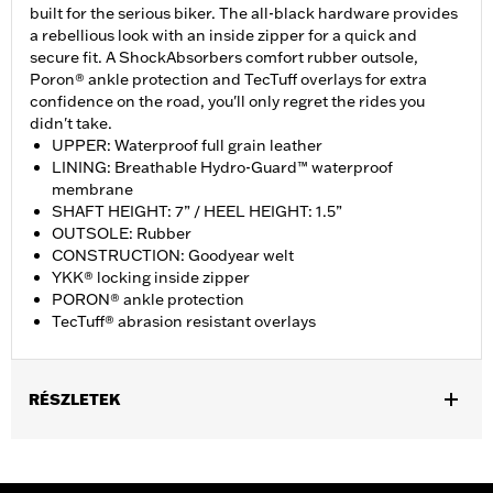
built for the serious biker. The all-black hardware provides
a rebellious look with an inside zipper for a quick and
secure fit. A ShockAbsorbers comfort rubber outsole,
Poron® ankle protection and TecTuff overlays for extra
confidence on the road, you'll only regret the rides you
didn't take.
UPPER: Waterproof full grain leather
LINING: Breathable Hydro-Guard™ waterproof
membrane
SHAFT HEIGHT: 7” / HEEL HEIGHT: 1.5”
OUTSOLE: Rubber
CONSTRUCTION: Goodyear welt
YKK® locking inside zipper
PORON® ankle protection
TecTuff® abrasion resistant overlays
RÉSZLETEK
Gender:
Men
Functional Features:
Waterproof