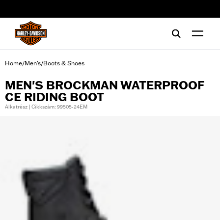
web accessibility
Home
Men's
Boots & Shoes
/
/
MEN'S BROCKMAN WATERPROOF
CE RIDING BOOT
Alkatrész | Cikkszám: 99505-24EM