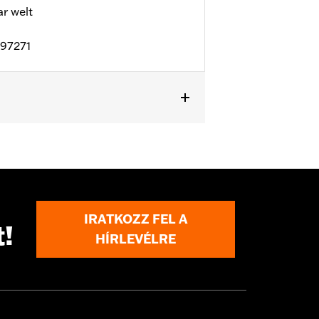
 welt
D97271
l details
IRATKOZZ FEL A
t!
HÍRLEVÉLRE