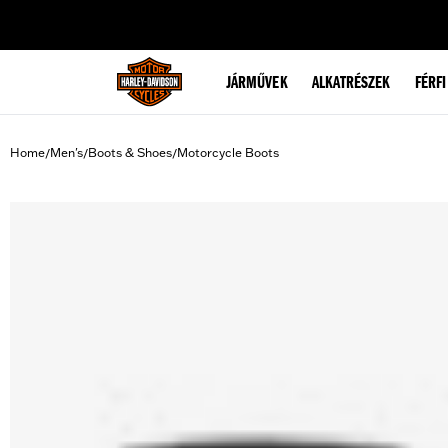
web accessibility
JÁRMŰVEK
ALKATRÉSZEK
FÉRFI
Home
Men's
Boots & Shoes
Motorcycle Boots
/
/
/