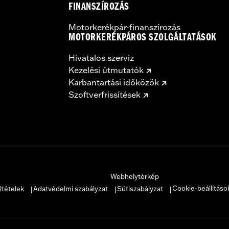
FINANSZÍROZÁS
Motorkerékpár-finanszírozás
MOTORKERÉKPÁROS SZOLGÁLTATÁSOK
Hivatalos szerviz
Kezelési útmutatók
Karbantartási időközök
Szoftverfrissítések
Webhelytérkép
Cookie-beállításo
ltételek
Adatvédelmi szabályzat
Sütiszabályzat
|
|
|