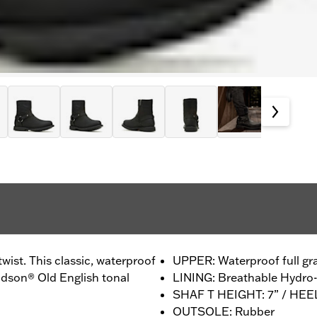
wist. This classic, waterproof
UPPER: Waterproof full gra
dson® Old English tonal
LINING: Breathable Hydr
SHAF T HEIGHT: 7” / HEE
OUTSOLE: Rubber