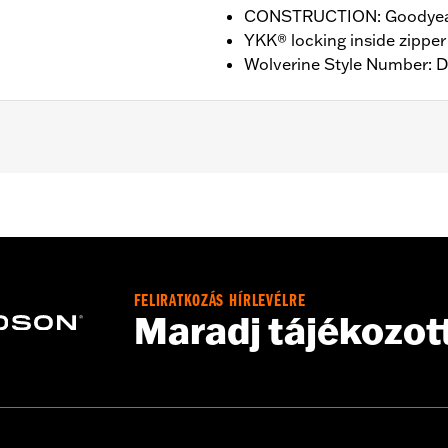
CONSTRUCTION: Goodyear
YKK® locking inside zipper
Wolverine Style Number: 
nufacturer Warranty – Go to
www.h-d.com/warranty
for ful
HT: 7” / HEEL HEIGHT: 1”
FELIRATKOZÁS HÍRLEVÉLRE
Maradj tájékozot