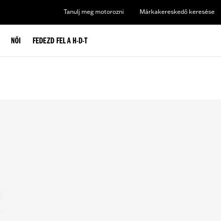
Tanulj meg motorozni
Márkakereskedő keresése
NŐI
FEDEZD FEL A H-D-T