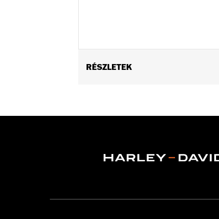
RÉSZLETEK
Gender:
Men
WARRANTY:
Wolverine Worldwide Ma
Origin:
Imported
Dimension Description:
SHAFT HEIG