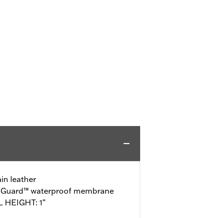
in leather
o-Guard™ waterproof membrane
L HEIGHT: 1”