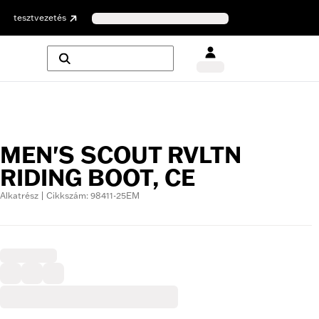
tesztvezetés
MEN'S SCOUT RVLTN
RIDING BOOT, CE
Alkatrész | Cikkszám: 98411-25EM